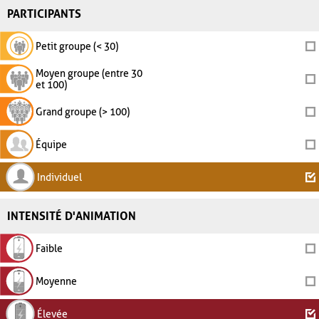
PARTICIPANTS
Petit groupe (< 30)
Moyen groupe (entre 30
et 100)
Grand groupe (> 100)
Équipe
Individuel
INTENSITÉ D'ANIMATION
Faible
Moyenne
Élevée