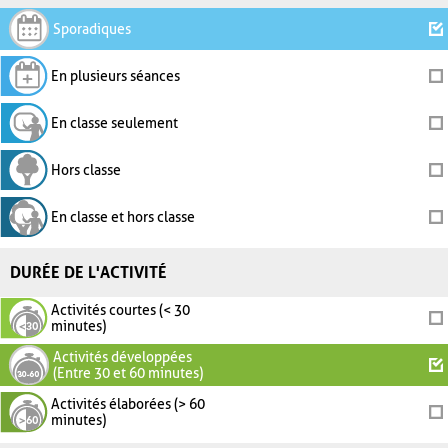
Sporadiques
En plusieurs séances
En classe seulement
Hors classe
En classe et hors classe
DURÉE DE L'ACTIVITÉ
Activités courtes (< 30
minutes)
Activités développées
(Entre 30 et 60 minutes)
Activités élaborées (> 60
minutes)