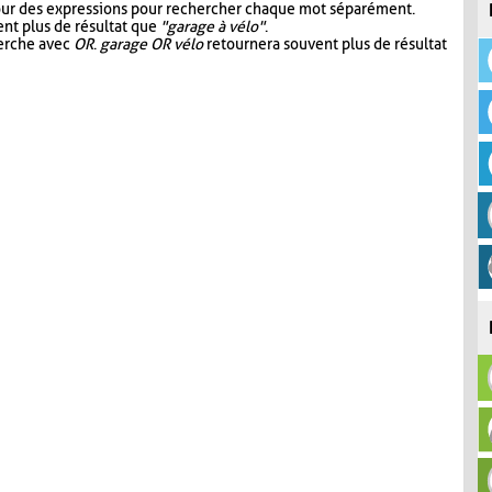
our des expressions pour rechercher chaque mot séparément.
nt plus de résultat que
"garage à vélo"
.
herche avec
OR
.
garage OR vélo
retournera souvent plus de résultat