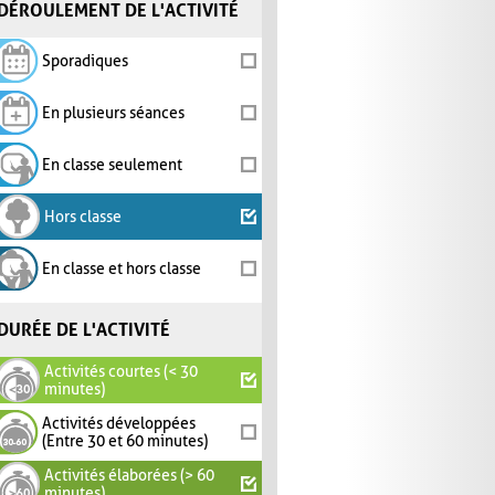
DÉROULEMENT DE L'ACTIVITÉ
Sporadiques
En plusieurs séances
En classe seulement
Hors classe
En classe et hors classe
DURÉE DE L'ACTIVITÉ
Activités courtes (< 30
minutes)
Activités développées
(Entre 30 et 60 minutes)
Activités élaborées (> 60
minutes)