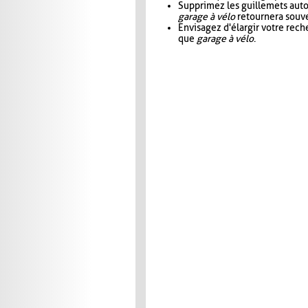
Supprimez les guillemets aut
garage à vélo
retournera souve
Envisagez d'élargir votre rec
que
garage à vélo
.