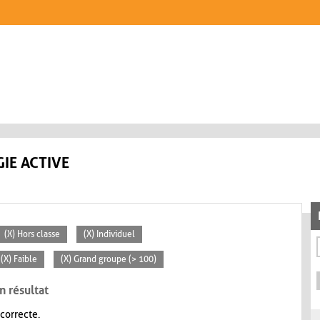
IE ACTIVE
(X) Hors classe
(X) Individuel
(X) Faible
(X) Grand groupe (> 100)
n résultat
 correcte.