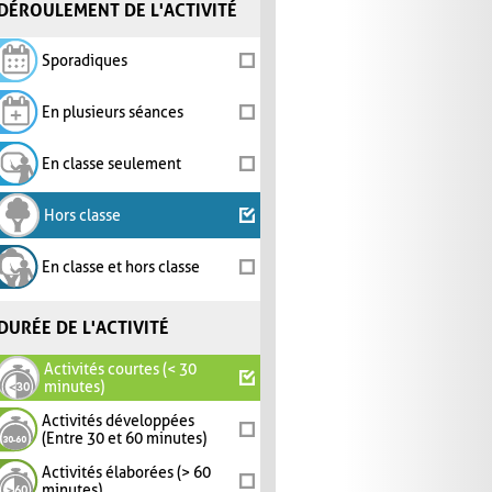
DÉROULEMENT DE L'ACTIVITÉ
Sporadiques
En plusieurs séances
En classe seulement
Hors classe
En classe et hors classe
DURÉE DE L'ACTIVITÉ
Activités courtes (< 30
minutes)
Activités développées
(Entre 30 et 60 minutes)
Activités élaborées (> 60
minutes)