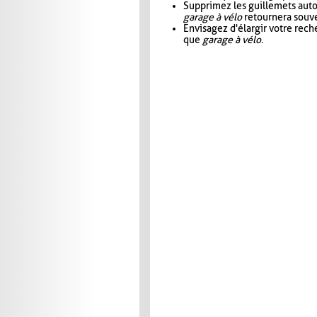
Supprimez les guillemets aut
garage à vélo
retournera souve
Envisagez d'élargir votre rec
que
garage à vélo
.