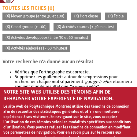
TOUTES LES FICHES (0)
(X) Moyen groupe (entre 30 et 100)
(X) Hors classe
(X) Faible
(X) Grand groupe (> 100)
(X) Activités courtes (< 30 minutes)
(X) Activités développées (Entre 30 et 60 minutes)
(X) Activités élaborées (> 60 minutes)
Votre recherche n'a donné aucun résultat
Vérifiez que l'orthographe est correcte.
Supprimez les guillemets autour des expressions pour
rechercher chaque mot séparément.
garage à vélo
retournera
souvent plus de résultat que
"garage à vélo"
.
NOTRE SITE WEB UTILISE DES TÉMOINS AFIN DE
Envisagez d'élargir votre recherche avec
OR
.
garage OR vélo
retournera souvent plus de résultat que
garage à vélo
.
REHAUSSER VOTRE EXPÉRIENCE DE NAVIGATION.
Le site web de Polytechnique Montréal utilise des témoins de connexion
afin de recueillir des statistiques générales et offrir une meilleure
expérience à ses visiteurs. En naviguant sur le site, vous acceptez
l’utilisation de ces témoins selon les modalités spécifiées aux conditions
d’utilisation. Vous pouvez refuser les témoins de connexion en modifiant
vos paramètres de navigation. Pour en savoir plus sur le recours aux