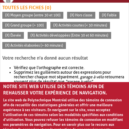
TOUTES LES FICHES (0)
(X) Moyen groupe (entre 30 et 100)
(X) Hors classe
(X) Faible
(X) Grand groupe (> 100)
(X) Activités courtes (< 30 minutes)
(X) Élevée
(X) Activités développées (Entre 30 et 60 minutes)
(X) Activités élaborées (> 60 minutes)
Votre recherche n'a donné aucun résultat
Vérifiez que l'orthographe est correcte.
Supprimez les guillemets autour des expressions pour
rechercher chaque mot séparément.
garage à vélo
retournera
souvent plus de résultat que
"garage à vélo"
.
NOTRE SITE WEB UTILISE DES TÉMOINS AFIN DE
Envisagez d'élargir votre recherche avec
OR
.
garage OR vélo
retournera souvent plus de résultat que
garage à vélo
.
REHAUSSER VOTRE EXPÉRIENCE DE NAVIGATION.
Le site web de Polytechnique Montréal utilise des témoins de connexion
afin de recueillir des statistiques générales et offrir une meilleure
expérience à ses visiteurs. En naviguant sur le site, vous acceptez
l’utilisation de ces témoins selon les modalités spécifiées aux conditions
d’utilisation. Vous pouvez refuser les témoins de connexion en modifiant
vos paramètres de navigation. Pour en savoir plus sur le recours aux