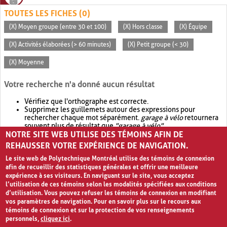
TOUTES LES FICHES (0)
(X) Moyen groupe (entre 30 et 100)
(X) Hors classe
(X) Équipe
(X) Activités élaborées (> 60 minutes)
(X) Petit groupe (< 30)
(X) Moyenne
Votre recherche n'a donné aucun résultat
Vérifiez que l'orthographe est correcte.
Supprimez les guillemets autour des expressions pour
rechercher chaque mot séparément.
garage à vélo
retournera
souvent plus de résultat que
"garage à vélo"
.
NOTRE SITE WEB UTILISE DES TÉMOINS AFIN DE
Envisagez d'élargir votre recherche avec
OR
.
garage OR vélo
retournera souvent plus de résultat que
garage à vélo
.
REHAUSSER VOTRE EXPÉRIENCE DE NAVIGATION.
Le site web de Polytechnique Montréal utilise des témoins de connexion
afin de recueillir des statistiques générales et offrir une meilleure
expérience à ses visiteurs. En naviguant sur le site, vous acceptez
l’utilisation de ces témoins selon les modalités spécifiées aux conditions
d’utilisation. Vous pouvez refuser les témoins de connexion en modifiant
vos paramètres de navigation. Pour en savoir plus sur le recours aux
témoins de connexion et sur la protection de vos renseignements
personnels,
cliquez ici
.
Avis de confidentialité et conditions d’utilisation