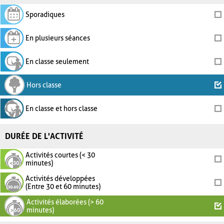
Sporadiques
En plusieurs séances
En classe seulement
Hors classe
En classe et hors classe
DURÉE DE L'ACTIVITÉ
Activités courtes (< 30
minutes)
Activités développées
(Entre 30 et 60 minutes)
Activités élaborées (> 60
minutes)