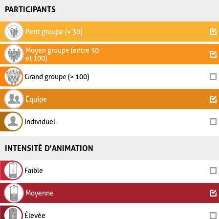
PARTICIPANTS
Petit groupe (< 30)
Moyen groupe (entre 30
et 100)
Grand groupe (> 100)
Équipe
Individuel
INTENSITÉ D'ANIMATION
Faible
Moyenne
Élevée