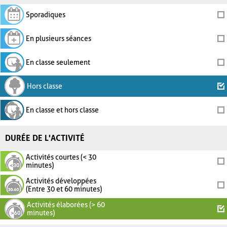
Sporadiques
En plusieurs séances
En classe seulement
Hors classe
En classe et hors classe
DURÉE DE L'ACTIVITÉ
Activités courtes (< 30
minutes)
Activités développées
(Entre 30 et 60 minutes)
Activités élaborées (> 60
minutes)