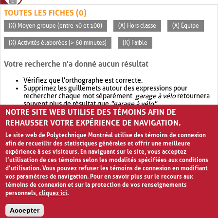
TOUTES LES FICHES (0)
(X) Moyen groupe (entre 30 et 100)
(X) Hors classe
(X) Équipe
(X) Activités élaborées (> 60 minutes)
(X) Faible
Votre recherche n'a donné aucun résultat
Vérifiez que l'orthographe est correcte.
Supprimez les guillemets autour des expressions pour
rechercher chaque mot séparément.
garage à vélo
retournera
souvent plus de résultat que
"garage à vélo"
.
NOTRE SITE WEB UTILISE DES TÉMOINS AFIN DE
Envisagez d'élargir votre recherche avec
OR
.
garage OR vélo
retournera souvent plus de résultat que
garage à vélo
.
REHAUSSER VOTRE EXPÉRIENCE DE NAVIGATION.
Le site web de Polytechnique Montréal utilise des témoins de connexion
afin de recueillir des statistiques générales et offrir une meilleure
expérience à ses visiteurs. En naviguant sur le site, vous acceptez
l’utilisation de ces témoins selon les modalités spécifiées aux conditions
d’utilisation. Vous pouvez refuser les témoins de connexion en modifiant
vos paramètres de navigation. Pour en savoir plus sur le recours aux
témoins de connexion et sur la protection de vos renseignements
personnels,
cliquez ici
.
Avis de confidentialité et conditions d’utilisation
Accepter