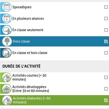
Sporadiques
En plusieurs séances
En classe seulement
Hors classe
En classe et hors classe
DURÉE DE L'ACTIVITÉ
Activités courtes (< 30
minutes)
Activités développées
(Entre 30 et 60 minutes)
Activités élaborées (> 60
minutes)