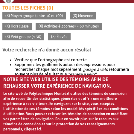
TOUTES LES FICHES (0)
(X) Moyen groupe (entre 30 et 100)
(X) Moyenne
(X) Hors classe
(X) Activités élaborées (> 60 minutes)
(X) Petit groupe (< 30)
(X) Élevée
Votre recherche n'a donné aucun résultat
Vérifiez que l'orthographe est correcte.
Supprimez les guillemets autour des expressions pour
rechercher chaque mot séparément.
garage à vélo
retournera
souvent plus de résultat que
"garage à vélo"
.
NOTRE SITE WEB UTILISE DES TÉMOINS AFIN DE
Envisagez d'élargir votre recherche avec
OR
.
garage OR vélo
retournera souvent plus de résultat que
garage à vélo
.
REHAUSSER VOTRE EXPÉRIENCE DE NAVIGATION.
Le site web de Polytechnique Montréal utilise des témoins de connexion
afin de recueillir des statistiques générales et offrir une meilleure
expérience à ses visiteurs. En naviguant sur le site, vous acceptez
l’utilisation de ces témoins selon les modalités spécifiées aux conditions
d’utilisation. Vous pouvez refuser les témoins de connexion en modifiant
vos paramètres de navigation. Pour en savoir plus sur le recours aux
témoins de connexion et sur la protection de vos renseignements
personnels,
cliquez ici
.
Avis de confidentialité et conditions d’utilisation