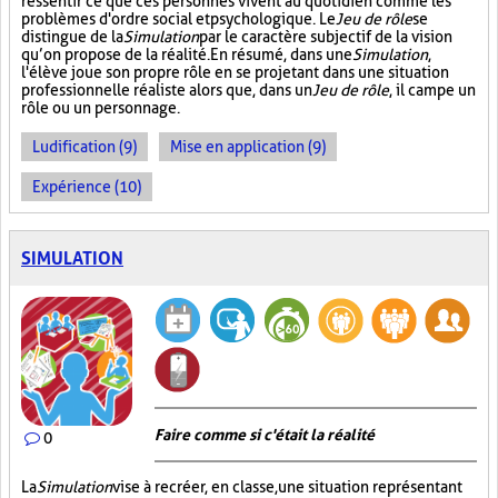
ressentir ce que ces personnes vivent au quotidien comme les
problèmes d'ordre social et psychologique. Le
Jeu de rôle
se
distingue de la
Simulation
par le caractère subjectif de la vision
qu’on propose de la réalité. En résumé, dans une
Simulation
,
l'élève joue son propre rôle en se projetant dans une situation
professionnelle réaliste alors que, dans un
Jeu de rôle
, il campe un
rôle ou un personnage.
Ludification (9)
Mise en application (9)
Expérience (10)
SIMULATION
Faire comme si c'était la réalité
0
La
Simulation
vise à recréer, en classe, une situation représentant