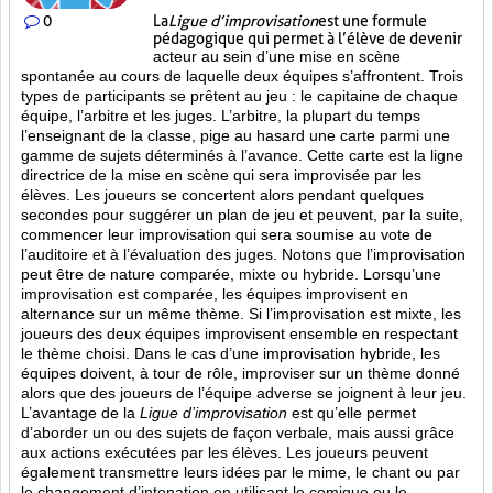
0
La
Ligue d’improvisation
est une formule
pédagogique qui permet à l’élève de devenir
acteur au sein d’une mise en scène
spontanée au cours de laquelle deux équipes s’affrontent. Trois
types de participants se prêtent au jeu : le capitaine de chaque
équipe, l’arbitre et les juges. L’arbitre, la plupart du temps
l’enseignant de la classe, pige au hasard une carte parmi une
gamme de sujets déterminés à l’avance. Cette carte est la ligne
directrice de la mise en scène qui sera improvisée par les
élèves. Les joueurs se concertent alors pendant quelques
secondes pour suggérer un plan de jeu et peuvent, par la suite,
commencer leur improvisation qui sera soumise au vote de
l’auditoire et à l’évaluation des juges. Notons que l’improvisation
peut être de nature comparée, mixte ou hybride. Lorsqu’une
improvisation est comparée, les équipes improvisent en
alternance sur un même thème. Si l’improvisation est mixte, les
joueurs des deux équipes improvisent ensemble en respectant
le thème choisi. Dans le cas d’une improvisation hybride, les
équipes doivent, à tour de rôle, improviser sur un thème donné
alors que des joueurs de l’équipe adverse se joignent à leur jeu.
L’avantage de la
Ligue d’improvisation
est qu’elle permet
d’aborder un ou des sujets de façon verbale, mais aussi grâce
aux actions
exécutées par les élèves. Les joueurs peuvent
également transmettre leurs idées par le mime, le chant ou par
le changement d’intonation en utilisant le comique ou le