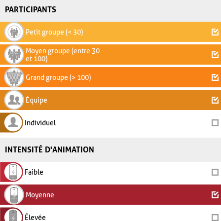
PARTICIPANTS
Petit groupe (< 30)
Moyen groupe (entre 30
et 100)
Grand groupe (> 100)
Équipe
Individuel
INTENSITÉ D'ANIMATION
Faible
Moyenne
Élevée