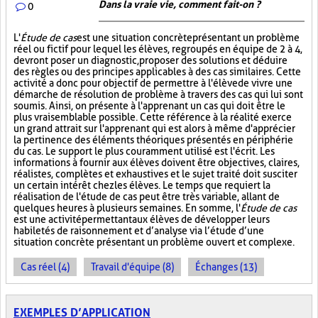
Dans la vraie vie, comment fait-on ?
0
L'
Étude de cas
est une situation concrète présentant un problème
réel ou fictif pour lequel les élèves, regroupés en équipe de 2 à 4,
devront poser un diagnostic, proposer des solutions et déduire
des règles ou des principes applicables à des cas similaires. Cette
activité a donc pour objectif de permettre à l'élève de vivre une
démarche de résolution de problème à travers des cas qui lui sont
soumis. Ainsi, on présente à l'apprenant un cas qui doit être le
plus vraisemblable possible. Cette référence à la réalité exerce
un grand attrait sur l'apprenant qui est alors à même d'apprécier
la pertinence des éléments théoriques présentés en périphérie
du cas. Le support le plus couramment utilisé est l'écrit. Les
informations à fournir aux élèves doivent être objectives, claires,
réalistes, complètes et exhaustives et le sujet traité doit susciter
un certain intérêt chez les élèves. Le temps que requiert la
réalisation de l'étude de cas peut être très variable, allant de
quelques heures à plusieurs semaines. En somme, l'
Étude de cas
est une activité permettant aux élèves de développer leurs
habiletés de raisonnement et d’analyse via l’étude d’une
situation concrète présentant un problème ouvert et complexe.
Cas réel (4)
Travail d'équipe (8)
Échanges (13)
EXEMPLES D’APPLICATION