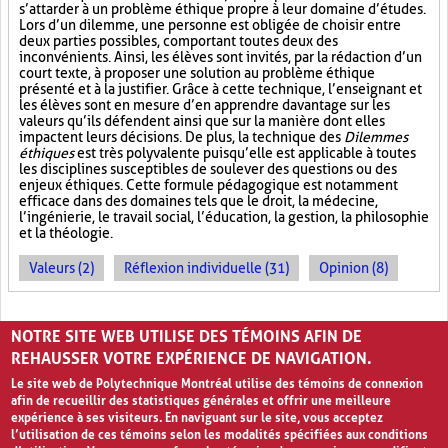
s’attarder à un problème éthique propre à leur domaine d’études.
Lors d’un dilemme, une personne est obligée de choisir entre
deux parties possibles, comportant toutes deux des
inconvénients. Ainsi, les élèves sont invités, par la rédaction d’un
court texte, à proposer une solution au problème éthique
présenté et à la justifier. Grâce à cette technique, l’enseignant et
les élèves sont en mesure d’en apprendre davantage sur les
valeurs qu’ils défendent ainsi que sur la manière dont elles
impactent leurs décisions. De plus, la technique des
Dilemmes
éthiques
est très polyvalente puisqu’elle est applicable à toutes
les disciplines susceptibles de soulever des questions ou des
enjeux éthiques. Cette formule pédagogique est notamment
efficace dans des domaines tels que le droit, la médecine,
l’ingénierie, le travail social, l’éducation, la gestion, la philosophie
et la théologie.
Valeurs (2)
Réflexion individuelle (31)
Opinion (8)
PAGES
NOTRE SITE WEB UTILISE DES TÉMOINS AFIN DE
1
2
›
»
REHAUSSER VOTRE EXPÉRIENCE DE NAVIGATION.
Le site web de Polytechnique Montréal utilise des témoins de connexion
afin de recueillir des statistiques générales et offrir une meilleure
expérience à ses visiteurs. En naviguant sur le site, vous acceptez
l’utilisation de ces témoins selon les modalités spécifiées aux conditions