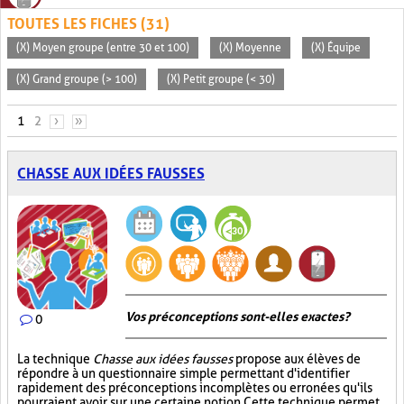
TOUTES LES FICHES (31)
(X) Moyen groupe (entre 30 et 100)
(X) Moyenne
(X) Équipe
(X) Grand groupe (> 100)
(X) Petit groupe (< 30)
PAGES
1
2
›
»
CHASSE AUX IDÉES FAUSSES
Vos préconceptions sont-elles exactes ?
0
La technique
Chasse aux idées fausses
propose aux élèves de
répondre à un questionnaire simple permettant d'identifier
rapidement des préconceptions incomplètes ou erronées qu'ils
pourraient avoir sur une certaine notion. Cette technique permet