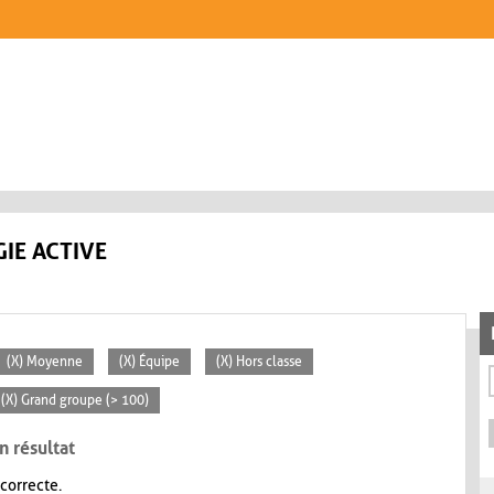
IE ACTIVE
(X) Moyenne
(X) Équipe
(X) Hors classe
(X) Grand groupe (> 100)
n résultat
 correcte.