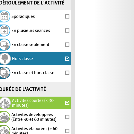
DÉROULEMENT DE L'ACTIVITÉ
Sporadiques
En plusieurs séances
En classe seulement
Hors classe
En classe et hors classe
DURÉE DE L'ACTIVITÉ
Activités courtes (< 30
minutes)
Activités développées
(Entre 30 et 60 minutes)
Activités élaborées (> 60
minutes)