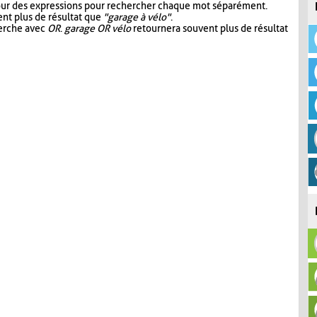
our des expressions pour rechercher chaque mot séparément.
nt plus de résultat que
"garage à vélo"
.
herche avec
OR
.
garage OR vélo
retournera souvent plus de résultat