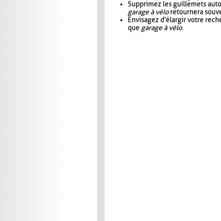
Supprimez les guillemets aut
garage à vélo
retournera souve
Envisagez d'élargir votre rec
que
garage à vélo
.