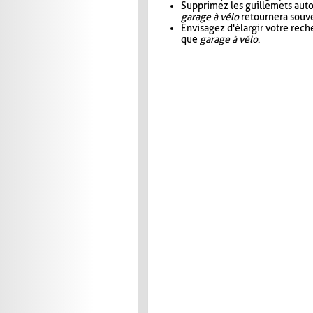
Supprimez les guillemets aut
garage à vélo
retournera souve
Envisagez d'élargir votre rec
que
garage à vélo
.