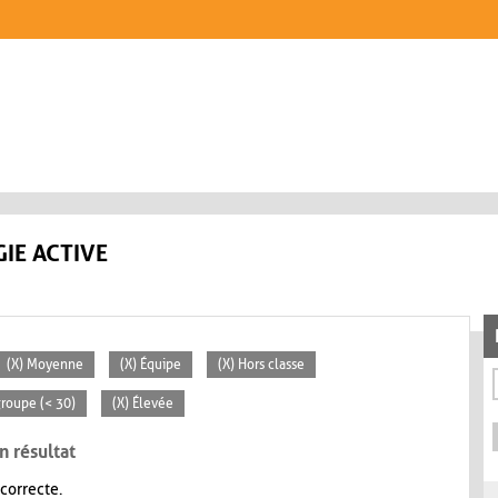
IE ACTIVE
(X) Moyenne
(X) Équipe
(X) Hors classe
 groupe (< 30)
(X) Élevée
n résultat
 correcte.