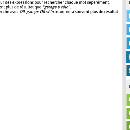
our des expressions pour rechercher chaque mot séparément.
nt plus de résultat que
"garage à vélo"
.
herche avec
OR
.
garage OR vélo
retournera souvent plus de résultat