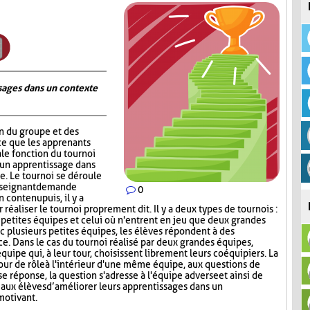
ages dans un contexte
on du groupe et des
ce que les apprenants
ale fonction du tournoi
 un apprentissage dans
. Le tournoi se déroule
nseignant demande
0
contenu puis, il y a
réaliser le tournoi proprement dit. Il y a deux types de tournois :
s petites équipes et celui où n'entrent en jeu que deux grandes
c plusieurs petites équipes, les élèves répondent à des
ce. Dans le cas du tournoi réalisé par deux grandes équipes,
quipe qui, à leur tour, choisissent librement leurs coéquipiers. La
tour de rôle à l'intérieur d'une même équipe, aux questions de
e réponse, la question s'adresse à l'équipe adverse et ainsi de
aux élèves d’améliorer leurs apprentissages dans un
motivant.