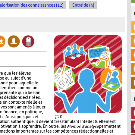
alorisation des connaissances (12)
Entraide (4)
e que les élèves
se au sujet d'une
nne pour laquelle le
identifiée comme un
 prenante qui a besoin
s décisions éclairées.
 en contexte réelle et
lèves sont amenés à jouer
en finance, en politique,
c. Ainsi, puisque cet
0
tion authentique, il devient très stimulant intellectuellement
otivation à apprendre. En outre, les
Mémos d'analyse
permettent
ormations importantes sur les compétences rédactionnelles et