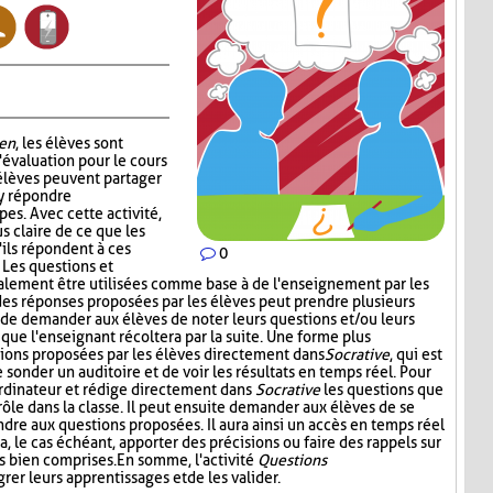
en
, les élèves sont
'évaluation pour le cours
 élèves peuvent partager
 y répondre
es. Avec cette activité,
s claire de ce que les
'ils répondent à ces
0
. Les questions et
alement être utilisées comme base à de l'enseignement par les
 des réponses proposées par les élèves peut prendre plusieurs
t de demander aux élèves de noter leurs questions et/ou leurs
 que l'enseignant récoltera par la suite. Une forme plus
stions proposées par les élèves directement dans
Socrative
, qui est
onder un auditoire et de voir les résultats en temps réel. Pour
l'ordinateur et rédige directement dans
Socrative
les questions que
 rôle dans la classe. Il peut ensuite demander aux élèves de se
dre aux questions proposées. Il aura ainsi un accès en temps réel
a, le cas échéant, apporter des précisions ou faire des rappels sur
s bien comprises. En somme, l'activité
Questions
rer leurs apprentissages et de les valider.