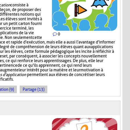
cation
consiste à
 leçon, de proposer des
 différentes notions qui
es élèves sont invités à
r un petit carton fourni
xercice terminé, les
lications de la vie
0
ue. Non seulement cette
ace et rapide d'exécution, mais elle a aussi l'avantage d'informer
degré de compréhension de leurs élèves quant aux applications
our les élèves, cette formule pédagogique les incite à réfléchir à
es et, par conséquent, à associer les concepts nouvellement
s, ce qui renforce leurs apprentissages. De plus, elle leur
ertinence de ce qu'ils apprennent, ce qui rend leurs
 augmente leur intérêt pour la matière et leur motivation à
 d'application
permettent aux élèves de concrétiser leurs
icatifs.
tion (9)
Partage (13)