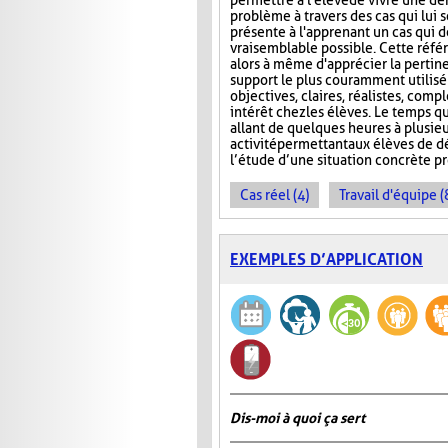
permettre à l'élève de vivre une d
problème à travers des cas qui lui s
présente à l'apprenant un cas qui do
vraisemblable possible. Cette référe
alors à même d'apprécier la pertin
support le plus couramment utilisé e
objectives, claires, réalistes, compl
intérêt chez les élèves. Le temps qu
allant de quelques heures à plusie
activité permettant aux élèves de 
l’étude d’une situation concrète 
Cas réel (4)
Travail d'équipe (
EXEMPLES D’APPLICATION
Dis-moi à quoi ça sert