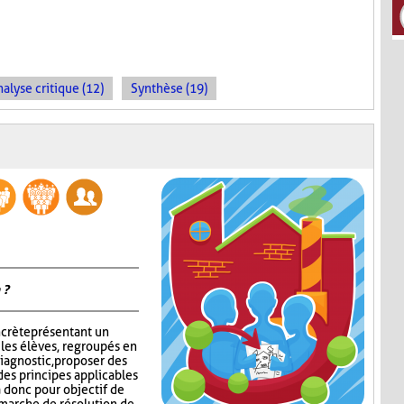
alyse critique (12)
Synthèse (19)
 ?
ncrète présentant un
 les élèves, regroupés en
iagnostic, proposer des
des principes applicables
 a donc pour objectif de