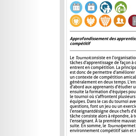
Approfondissement des apprentiss
compétitif
Le
Tournoi
consiste en l'organisati
tâches d'apprentissage de façon à 
entrent en compétition. La princip
est donc de permettre d'améliorer
un contexte de compétition amicale
généralement en deux temps. L'e
d'abord aux apprenants d'étudier un 
ensuite la formation d'équipes pour 
le tournoi où s'affrontent plusieur
équipes. Dans le cas du tournoi ave
questions, font un jeu ou un exerci
l'enseignant désigne deux chefs d'é
tâche consiste alors à répondre, à 
l'enseignant. À la première mauvais
suite. En somme, le
Tournoi
permet 
environnement compétitif sain et 