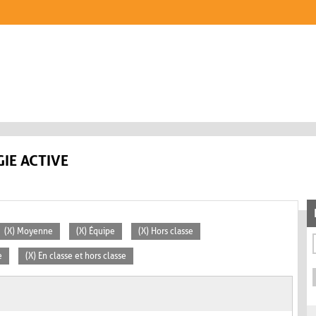
IE ACTIVE
(X) Moyenne
(X) Équipe
(X) Hors classe
e
(X) En classe et hors classe