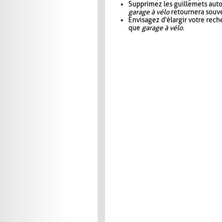
Supprimez les guillemets aut
garage à vélo
retournera souve
Envisagez d'élargir votre rec
que
garage à vélo
.