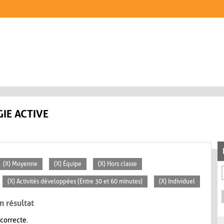
IE ACTIVE
(X) Moyenne
(X) Équipe
(X) Hors classe
(X) Activités développées (Entre 30 et 60 minutes)
(X) Individuel
n résultat
 correcte.