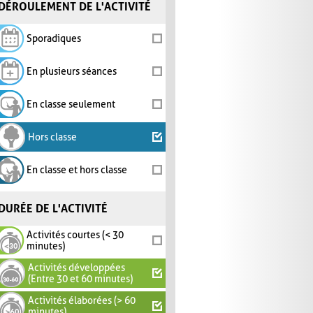
DÉROULEMENT DE L'ACTIVITÉ
Sporadiques
En plusieurs séances
En classe seulement
Hors classe
En classe et hors classe
DURÉE DE L'ACTIVITÉ
Activités courtes (< 30
minutes)
Activités développées
(Entre 30 et 60 minutes)
Activités élaborées (> 60
minutes)