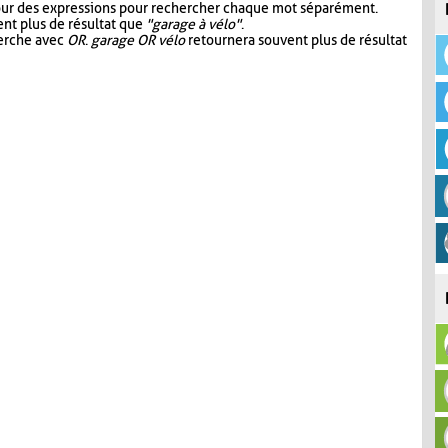
our des expressions pour rechercher chaque mot séparément.
nt plus de résultat que
"garage à vélo"
.
herche avec
OR
.
garage OR vélo
retournera souvent plus de résultat