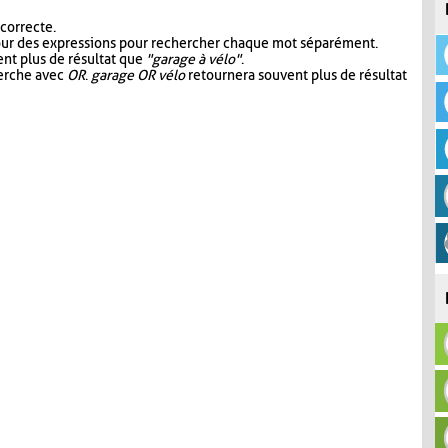
 correcte.
our des expressions pour rechercher chaque mot séparément.
nt plus de résultat que
"garage à vélo"
.
herche avec
OR
.
garage OR vélo
retournera souvent plus de résultat