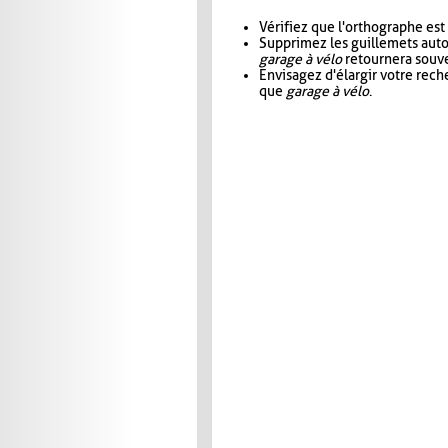
Vérifiez que l'orthographe est
Supprimez les guillemets aut
garage à vélo
retournera souve
Envisagez d'élargir votre rec
que
garage à vélo
.