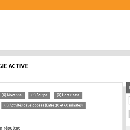
IE ACTIVE
(X) Moyenne
(X) Équipe
(X) Hors classe
(X) Activités développées (Entre 30 et 60 minutes)
n résultat