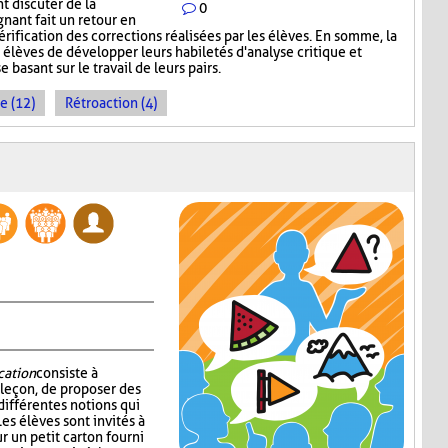
nt discuter de la
0
gnant fait un retour en
érification des corrections réalisées par les élèves. En somme, la
élèves de développer leurs habiletés d'analyse critique et
 basant sur le travail de leurs pairs.
e (12)
Rétroaction (4)
cation
consiste à
 leçon, de proposer des
 différentes notions qui
es élèves sont invités à
r un petit carton fourni