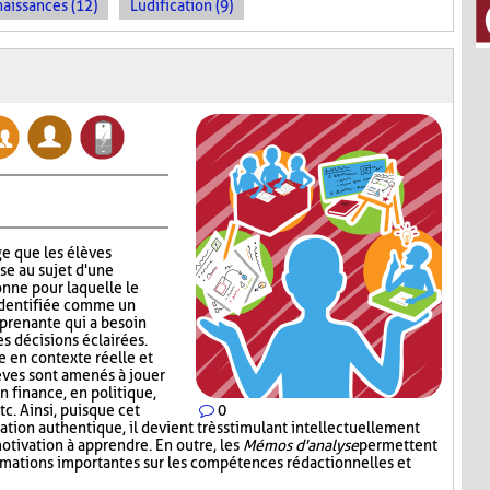
naissances (12)
Ludification (9)
e que les élèves
se au sujet d'une
nne pour laquelle le
identifiée comme un
 prenante qui a besoin
s décisions éclairées.
 en contexte réelle et
lèves sont amenés à jouer
en finance, en politique,
c. Ainsi, puisque cet
0
tion authentique, il devient très stimulant intellectuellement
otivation à apprendre. En outre, les
Mémos d'analyse
permettent
ormations importantes sur les compétences rédactionnelles et