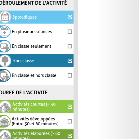
DÉROULEMENT DE L'ACTIVITÉ
Sporadiques
En plusieurs séances
En classe seulement
Hors classe
En classe et hors classe
DURÉE DE L'ACTIVITÉ
Activités courtes (< 30
minutes)
Activités développées
(Entre 30 et 60 minutes)
Activités élaborées (> 60
minutes)