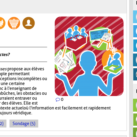
tes ?
sses
propose aux élèves
mple permettant
nceptions incomplètes ou
r une certaine
c à l'enseignant de
mbûches, les obstacles ou
rraient entraver ou
0
des élèves. Elle est
ntexte actuel où l'information est facilement et rapidement
oujours véridique.
2)
Sondage (5)