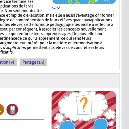
xercice terminé, les
lications de la vie
0
ue. Non seulement cette
ace et rapide d'exécution, mais elle a aussi l'avantage d'informer
degré de compréhension de leurs élèves quant aux applications
our les élèves, cette formule pédagogique les incite à réfléchir à
es et, par conséquent, à associer les concepts nouvellement
s, ce qui renforce leurs apprentissages. De plus, elle leur
ertinence de ce qu'ils apprennent, ce qui rend leurs
 augmente leur intérêt pour la matière et leur motivation à
 d'application
permettent aux élèves de concrétiser leurs
icatifs.
tion (9)
Partage (13)