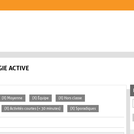
IE ACTIVE
(X) Moyenne
(X) Équipe
(X) Hors classe
(X) Activités courtes (< 30 minutes)
(X) Sporadiques