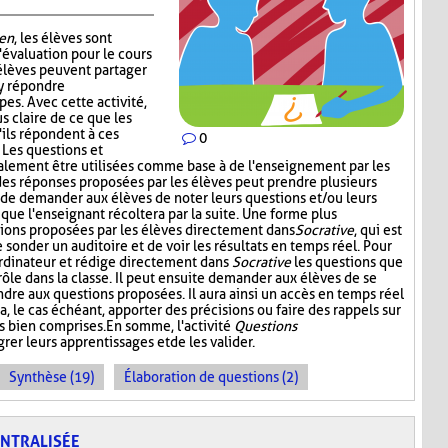
en
, les élèves sont
'évaluation pour le cours
 élèves peuvent partager
 y répondre
es. Avec cette activité,
s claire de ce que les
'ils répondent à ces
0
. Les questions et
alement être utilisées comme base à de l'enseignement par les
 des réponses proposées par les élèves peut prendre plusieurs
t de demander aux élèves de noter leurs questions et/ou leurs
 que l'enseignant récoltera par la suite. Une forme plus
stions proposées par les élèves directement dans
Socrative
, qui est
onder un auditoire et de voir les résultats en temps réel. Pour
l'ordinateur et rédige directement dans
Socrative
les questions que
 rôle dans la classe. Il peut ensuite demander aux élèves de se
dre aux questions proposées. Il aura ainsi un accès en temps réel
a, le cas échéant, apporter des précisions ou faire des rappels sur
s bien comprises. En somme, l'activité
Questions
rer leurs apprentissages et de les valider.
Synthèse (19)
Élaboration de questions (2)
ENTRALISÉE