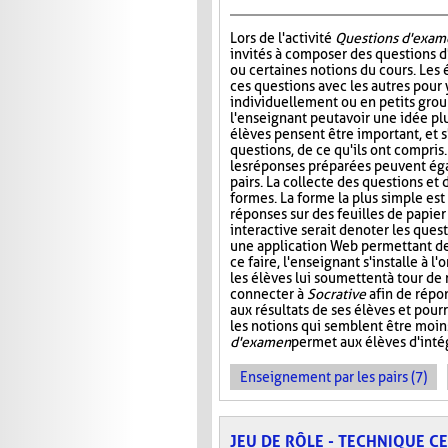
Lors de l'activité
Questions d'exam
invités à composer des questions d
ou certaines notions du cours. Les
ces questions avec les autres pour
individuellement ou en petits group
l'enseignant peut avoir une idée plu
élèves pensent être important, et s
questions, de ce qu'ils ont compris
les réponses préparées peuvent ég
pairs. La collecte des questions et
formes. La forme la plus simple es
réponses sur des feuilles de papier
interactive serait de noter les que
une application Web permettant de s
ce faire, l'enseignant s'installe à 
les élèves lui soumettent à tour de
connecter à
Socrative
afin de répon
aux résultats de ses élèves et pourr
les notions qui semblent être moin
d'examen
permet aux élèves d'intég
Enseignement par les pairs (7)
JEU DE RÔLE - TECHNIQUE C