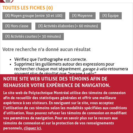
TOUTES LES FICHES (0)
(X) Moyen groupe (entre 30 et 100)
(X) Moyenne
(X) Équipe
(X) Hors classe
(X) Activités élaborées (> 60 minutes)
(X) Activités courtes (< 30 minutes)
Votre recherche n'a donné aucun résultat
Vérifiez que l'orthographe est correcte.
Supprimez les guillemets autour des expressions pour
rechercher chaque mot séparément.
garage à vélo
retournera
souvent plus de résultat que
"garage à vélo"
.
NOTRE SITE WEB UTILISE DES TÉMOINS AFIN DE
Envisagez d'élargir votre recherche avec
OR
.
garage OR vélo
retournera souvent plus de résultat que
garage à vélo
.
REHAUSSER VOTRE EXPÉRIENCE DE NAVIGATION.
Le site web de Polytechnique Montréal utilise des témoins de connexion
afin de recueillir des statistiques générales et offrir une meilleure
expérience à ses visiteurs. En naviguant sur le site, vous acceptez
l’utilisation de ces témoins selon les modalités spécifiées aux conditions
d’utilisation. Vous pouvez refuser les témoins de connexion en modifiant
vos paramètres de navigation. Pour en savoir plus sur le recours aux
témoins de connexion et sur la protection de vos renseignements
personnels,
cliquez ici
.
Avis de confidentialité et conditions d’utilisation