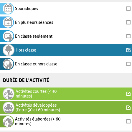
Sporadiques
En plusieurs séances
En classe seulement
Hors classe
En classe et hors classe
DURÉE DE L'ACTIVITÉ
Activités courtes (< 30
minutes)
Activités développées
(Entre 30 et 60 minutes)
Activités élaborées (> 60
minutes)