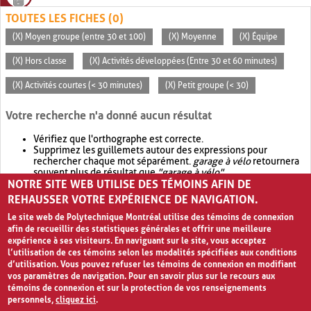
TOUTES LES FICHES (0)
(X) Moyen groupe (entre 30 et 100)
(X) Moyenne
(X) Équipe
(X) Hors classe
(X) Activités développées (Entre 30 et 60 minutes)
(X) Activités courtes (< 30 minutes)
(X) Petit groupe (< 30)
Votre recherche n'a donné aucun résultat
Vérifiez que l'orthographe est correcte.
Supprimez les guillemets autour des expressions pour
rechercher chaque mot séparément.
garage à vélo
retournera
souvent plus de résultat que
"garage à vélo"
.
NOTRE SITE WEB UTILISE DES TÉMOINS AFIN DE
Envisagez d'élargir votre recherche avec
OR
.
garage OR vélo
retournera souvent plus de résultat que
garage à vélo
.
REHAUSSER VOTRE EXPÉRIENCE DE NAVIGATION.
Le site web de Polytechnique Montréal utilise des témoins de connexion
afin de recueillir des statistiques générales et offrir une meilleure
expérience à ses visiteurs. En naviguant sur le site, vous acceptez
l’utilisation de ces témoins selon les modalités spécifiées aux conditions
d’utilisation. Vous pouvez refuser les témoins de connexion en modifiant
vos paramètres de navigation. Pour en savoir plus sur le recours aux
témoins de connexion et sur la protection de vos renseignements
personnels,
cliquez ici
.
Avis de confidentialité et conditions d’utilisation