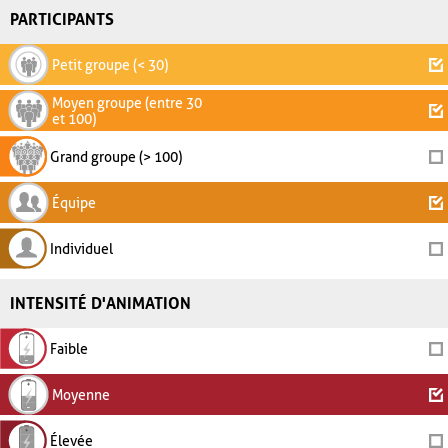
PARTICIPANTS
Petit groupe (< 30)
Moyen groupe (entre 30
et 100)
Grand groupe (> 100)
Équipe
Individuel
INTENSITÉ D'ANIMATION
Faible
Moyenne
Élevée