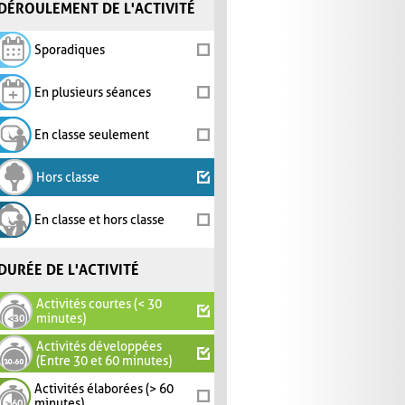
DÉROULEMENT DE L'ACTIVITÉ
Sporadiques
En plusieurs séances
En classe seulement
Hors classe
En classe et hors classe
DURÉE DE L'ACTIVITÉ
Activités courtes (< 30
minutes)
Activités développées
(Entre 30 et 60 minutes)
Activités élaborées (> 60
minutes)