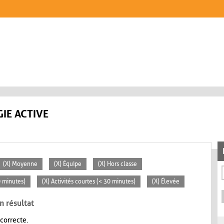
IE ACTIVE
(X) Moyenne
(X) Équipe
(X) Hors classe
0 minutes)
(X) Activités courtes (< 30 minutes)
(X) Élevée
n résultat
 correcte.