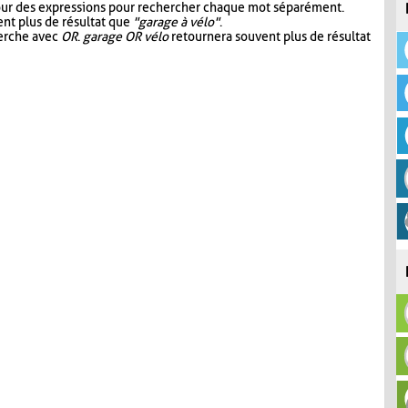
our des expressions pour rechercher chaque mot séparément.
nt plus de résultat que
"garage à vélo"
.
herche avec
OR
.
garage OR vélo
retournera souvent plus de résultat