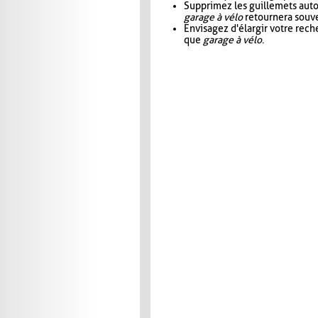
Supprimez les guillemets aut
garage à vélo
retournera souve
Envisagez d'élargir votre rec
que
garage à vélo
.