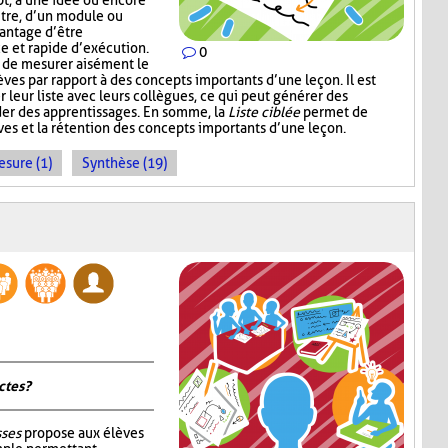
pt, à une idée ou encore
itre, d’un module ou
vantage d’être
ce et rapide d’exécution.
0
t de mesurer aisément le
es par rapport à des concepts importants d’une leçon. Il est
r leur liste avec leurs collègues, ce qui peut générer des
der des apprentissages. En somme, la
Liste ciblée
permet de
èves et la rétention des concepts importants d’une leçon.
sure (1)
Synthèse (19)
tes ?
sses
propose aux élèves