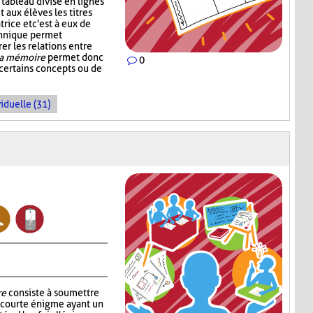
tableau divisé en lignes
 aux élèves les titres
rice et c'est à eux de
echnique permet
rer les relations entre
la mémoire
permet donc
0
 certains concepts ou de
iduelle (31)
re
consiste à soumettre
e courte énigme ayant un