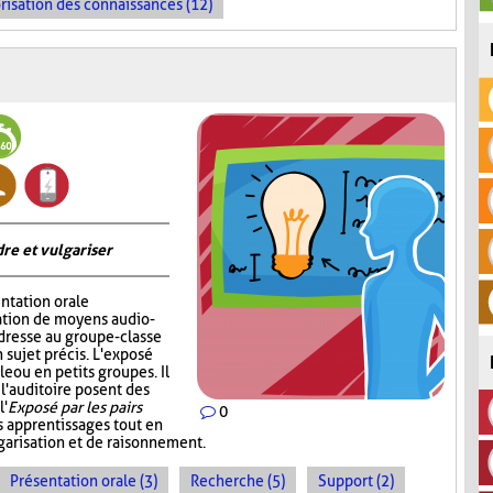
risation des connaissances (12)
re et vulgariser
ntation orale
sation de moyens audio-
adresse au groupe-classe
 sujet précis. L'exposé
e ou en petits groupes. Il
 l'auditoire posent des
l'
Exposé par les pairs
0
s apprentissages tout en
garisation et de raisonnement.
Présentation orale (3)
Recherche (5)
Support (2)