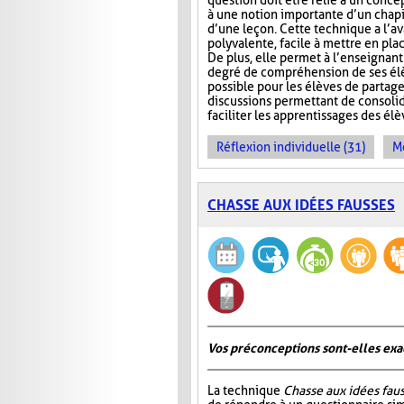
question doit être relié à un conce
à une notion importante d’un chap
d’une leçon. Cette technique a l’a
polyvalente, facile à mettre en pla
De plus, elle permet à l’enseignan
degré de compréhension de ses élèv
possible pour les élèves de partage
discussions permettant de consoli
faciliter les apprentissages des él
Réflexion individuelle (31)
Me
CHASSE AUX IDÉES FAUSSES
Vos préconceptions sont-elles exac
La technique
Chasse aux idées fau