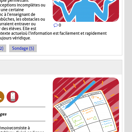
mple permettant
nceptions incomplètes ou
r une certaine
c à l'enseignant de
mbûches, les obstacles ou
rraient entraver ou
0
des élèves. Elle est
ntexte actuel où l'information est facilement et rapidement
oujours véridique.
2)
Sondage (5)
ages
émoire
consiste à