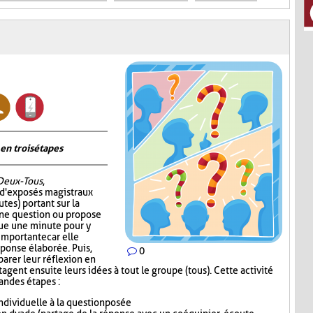
en trois étapes
Deux-Tous
,
 d'exposés magistraux
tes) portant sur la
 une question ou propose
oue une minute pour y
 importante car elle
éponse élaborée. Puis,
0
parer leur réflexion en
gent ensuite leurs idées à tout le groupe (tous). Cette activité
randes étapes :
dividuelle à la question posée