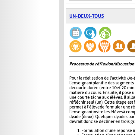
UN-DEUX-TOUS
Processus de réflexion/discussion 
Pour la réalisation de l'activité
Un-
l'enseignant planifie des segments
de courte durée (entre 10 et 20 minu
matière du cours. Ensuite, il pose
une courte tâche aux élèves. Il all
réfléchir seul (un). Cette étape est
permet à l'élève de formuler une r
l'enseignant invite les élèves à com
dyade (deux). Quelques dyades parta
devrait donc se décliner en trois g
Formulation d'une réponse in