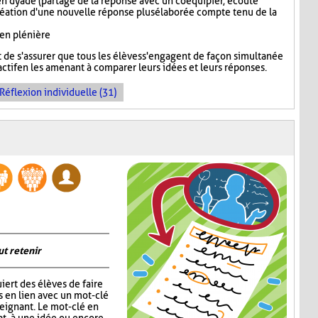
n dyade (partage de la réponse avec un coéquipier, écoute
réation d'une nouvelle réponse plus élaborée compte tenu de la
 en plénière
de s'assurer que tous les élèves s'engagent de façon simultanée
ctif en les amenant à comparer leurs idées et leurs réponses.
Réflexion individuelle (31)
ut retenir
iert des élèves de faire
s en lien avec un mot-clé
eignant. Le mot-clé en