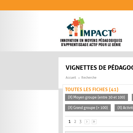
Aller au contenu principal
VIGNETTES DE PÉDAGOG
Accueil
Recherche
TOUTES LES FICHES (41)
(X) Moyen groupe (entre 30 et 100)
(X) Grand groupe (> 100)
(X) Activi
PAGES
1
2
3
›
»