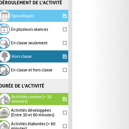
DÉROULEMENT DE L'ACTIVITÉ
Sporadiques
En plusieurs séances
En classe seulement
Hors classe
En classe et hors classe
DURÉE DE L'ACTIVITÉ
Activités courtes (< 30
minutes)
Activités développées
(Entre 30 et 60 minutes)
Activités élaborées (> 60
minutes)