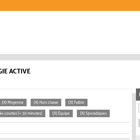
IE ACTIVE
(X) Moyenne
(X) Hors classe
(X) Faible
tés courtes (< 30 minutes)
(X) Équipe
(X) Sporadiques