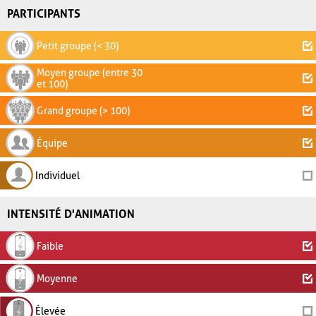
PARTICIPANTS
Petit groupe (< 30)
Moyen groupe (entre 30
et 100)
Grand groupe (> 100)
Équipe
Individuel
INTENSITÉ D'ANIMATION
Faible
Moyenne
Élevée