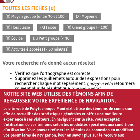
TOUTES LES FICHES (0)
(X) Moyen groupe (entre 30 et 100)
(X) Moyenne
(X) Hors classe
(X) Faible
(X) Grand groupe (> 100)
(X) Équipe
(X) Petit groupe (< 30)
(X) Activités élaborées (> 60 minutes)
Votre recherche n'a donné aucun résultat
Vérifiez que l'orthographe est correcte.
Supprimez les guillemets autour des expressions pour
rechercher chaque mot séparément.
garage à vélo
retournera
souvent plus de résultat que
"garage à vélo"
.
NOTRE SITE WEB UTILISE DES TÉMOINS AFIN DE
Envisagez d'élargir votre recherche avec
OR
.
garage OR vélo
retournera souvent plus de résultat que
garage à vélo
.
REHAUSSER VOTRE EXPÉRIENCE DE NAVIGATION.
Le site web de Polytechnique Montréal utilise des témoins de connexion
afin de recueillir des statistiques générales et offrir une meilleure
expérience à ses visiteurs. En naviguant sur le site, vous acceptez
l’utilisation de ces témoins selon les modalités spécifiées aux conditions
d’utilisation. Vous pouvez refuser les témoins de connexion en modifiant
vos paramètres de navigation. Pour en savoir plus sur le recours aux