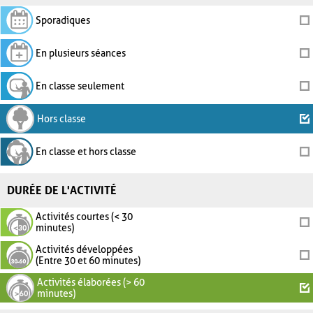
Sporadiques
En plusieurs séances
En classe seulement
Hors classe
En classe et hors classe
DURÉE DE L'ACTIVITÉ
Activités courtes (< 30
minutes)
Activités développées
(Entre 30 et 60 minutes)
Activités élaborées (> 60
minutes)