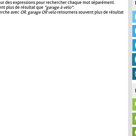
our des expressions pour rechercher chaque mot séparément.
nt plus de résultat que
"garage à vélo"
.
herche avec
OR
.
garage OR vélo
retournera souvent plus de résultat