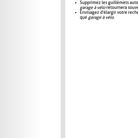
Supprimez les guillemets aut
garage à vélo
retournera souve
Envisagez d'élargir votre rec
que
garage à vélo
.