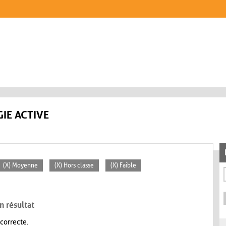
IE ACTIVE
(X) Moyenne
(X) Hors classe
(X) Faible
n résultat
 correcte.