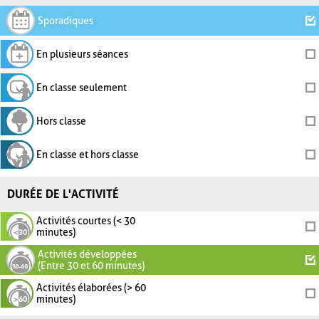
Sporadiques
En plusieurs séances
En classe seulement
Hors classe
En classe et hors classe
DURÉE DE L'ACTIVITÉ
Activités courtes (< 30
minutes)
Activités développées
(Entre 30 et 60 minutes)
Activités élaborées (> 60
minutes)