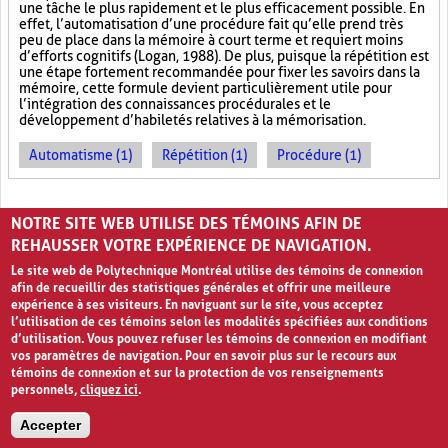
une tâche le plus rapidement et le plus efficacement possible. En
effet, l’automatisation d’une procédure fait qu’elle prend très
peu de place dans la mémoire à court terme et requiert moins
d’efforts cognitifs (Logan, 1988). De plus, puisque la répétition est
une étape fortement recommandée pour fixer les savoirs dans la
mémoire, cette formule devient particulièrement utile pour
l’intégration des connaissances procédurales et le
développement d’habiletés relatives à la mémorisation.
Automatisme (1)
Répétition (1)
Procédure (1)
PAGES
NOTRE SITE WEB UTILISE DES TÉMOINS AFIN DE
1
2
›
»
REHAUSSER VOTRE EXPÉRIENCE DE NAVIGATION.
Le site web de Polytechnique Montréal utilise des témoins de connexion
afin de recueillir des statistiques générales et offrir une meilleure
expérience à ses visiteurs. En naviguant sur le site, vous acceptez
l’utilisation de ces témoins selon les modalités spécifiées aux conditions
d’utilisation. Vous pouvez refuser les témoins de connexion en modifiant
vos paramètres de navigation. Pour en savoir plus sur le recours aux
témoins de connexion et sur la protection de vos renseignements
personnels,
cliquez ici
.
Avis de confidentialité et conditions d’utilisation
Accepter