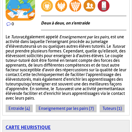
Deux à deux, on s'entraide
0
Le
Tutorat
, également appelé
Enseignement par les pairs
, est une
activité dans laquelle l'enseignant procède au jumelage
d'élèves tuteurs à un ou quelques autres élèves tutorés. Le
Tutorat
peut prendre plusieurs formes. Cependant, quelle qu'elle soit, des
élèves sont sollicités pour enseigner à d'autres élèves. Le couple
tuteur-tutoré doit être formé en tenant compte des forces des
apprenants, de leurs différentes compétences et de tout autre
facteur susceptible d'avoir des répercussions sur la qualité de leur
contact. Cette technique permet de faciliter l'apprentissage des
élèves tutorés, mais également d'enrichir les apprentissages des
tuteurs puisqu'enseigner est souvent une des meilleures façons
d'apprendre. En somme, le
Tutorat
est une activité permettant aux
élèves de faciliter et d'enrichir leurs apprentissages via le contact
avec leurs pairs.
Entraide (4)
Enseignement par les pairs (7)
Tuteurs (1)
CARTE HEURISTIQUE