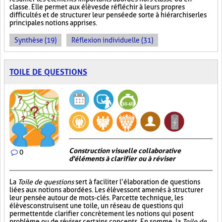
classe. Elle permet aux élèves de réfléchir à leurs propres
difficultés et de structurer leur pensée de sorte à hiérarchiser les
principales notions apprises.
Synthèse (19)
Réflexion individuelle (31)
TOILE DE QUESTIONS
Construction visuelle collaborative
0
d'éléments à clarifier ou à réviser
La
Toile de questions
sert à faciliter l’élaboration de questions
liées aux notions abordées. Les élèves sont amenés à structurer
leur pensée autour de mots-clés. Par cette technique, les
élèves construisent une toile, un réseau de questions qui
permettent de clarifier concrètement les notions qui posent
problème ou de réviser certains concepts. En somme, la
Toile de