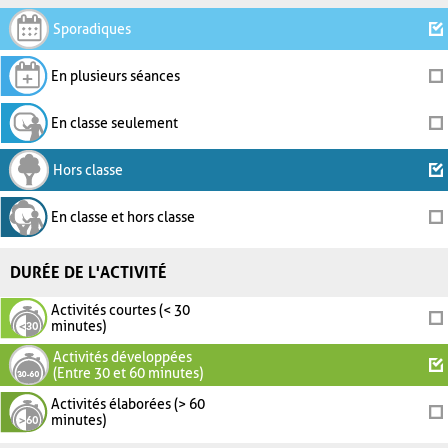
Sporadiques
En plusieurs séances
En classe seulement
Hors classe
En classe et hors classe
DURÉE DE L'ACTIVITÉ
Activités courtes (< 30
minutes)
Activités développées
(Entre 30 et 60 minutes)
Activités élaborées (> 60
minutes)