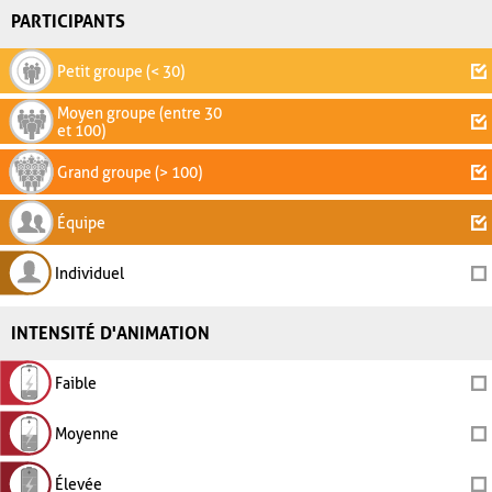
PARTICIPANTS
Petit groupe (< 30)
Moyen groupe (entre 30
et 100)
Grand groupe (> 100)
Équipe
Individuel
INTENSITÉ D'ANIMATION
Faible
Moyenne
Élevée