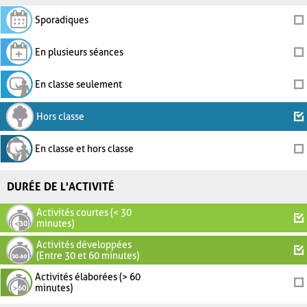
Sporadiques
En plusieurs séances
En classe seulement
Hors classe
En classe et hors classe
DURÉE DE L'ACTIVITÉ
Activités courtes (< 30
minutes)
Activités développées
(Entre 30 et 60 minutes)
Activités élaborées (> 60
minutes)