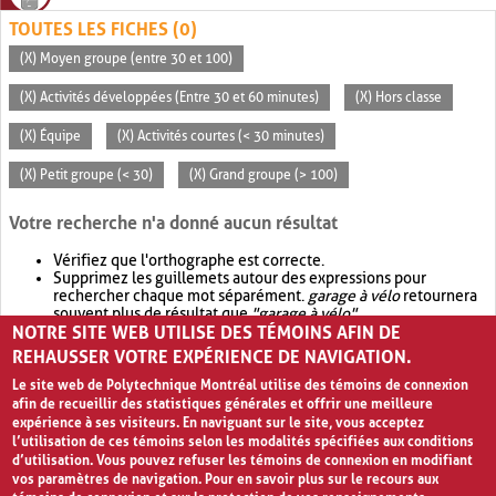
TOUTES LES FICHES (0)
(X) Moyen groupe (entre 30 et 100)
(X) Activités développées (Entre 30 et 60 minutes)
(X) Hors classe
(X) Équipe
(X) Activités courtes (< 30 minutes)
(X) Petit groupe (< 30)
(X) Grand groupe (> 100)
Votre recherche n'a donné aucun résultat
Vérifiez que l'orthographe est correcte.
Supprimez les guillemets autour des expressions pour
rechercher chaque mot séparément.
garage à vélo
retournera
souvent plus de résultat que
"garage à vélo"
.
NOTRE SITE WEB UTILISE DES TÉMOINS AFIN DE
Envisagez d'élargir votre recherche avec
OR
.
garage OR vélo
retournera souvent plus de résultat que
garage à vélo
.
REHAUSSER VOTRE EXPÉRIENCE DE NAVIGATION.
Le site web de Polytechnique Montréal utilise des témoins de connexion
afin de recueillir des statistiques générales et offrir une meilleure
expérience à ses visiteurs. En naviguant sur le site, vous acceptez
l’utilisation de ces témoins selon les modalités spécifiées aux conditions
d’utilisation. Vous pouvez refuser les témoins de connexion en modifiant
vos paramètres de navigation. Pour en savoir plus sur le recours aux