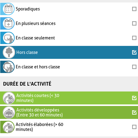
Sporadiques
En plusieurs séances
En classe seulement
Hors classe
En classe et hors classe
DURÉE DE L'ACTIVITÉ
Activités courtes (< 30
minutes)
Activités développées
(Entre 30 et 60 minutes)
Activités élaborées (> 60
minutes)