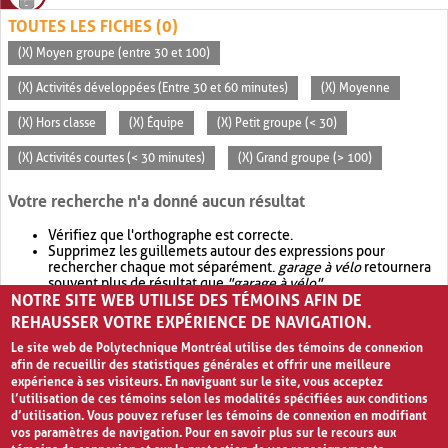
TOUTES LES FICHES (0)
(X) Moyen groupe (entre 30 et 100)
(X) Activités développées (Entre 30 et 60 minutes)
(X) Moyenne
(X) Hors classe
(X) Équipe
(X) Petit groupe (< 30)
(X) Activités courtes (< 30 minutes)
(X) Grand groupe (> 100)
Votre recherche n'a donné aucun résultat
Vérifiez que l'orthographe est correcte.
Supprimez les guillemets autour des expressions pour
rechercher chaque mot séparément.
garage à vélo
retournera
souvent plus de résultat que
"garage à vélo"
.
NOTRE SITE WEB UTILISE DES TÉMOINS AFIN DE
Envisagez d'élargir votre recherche avec
OR
.
garage OR vélo
retournera souvent plus de résultat que
garage à vélo
.
REHAUSSER VOTRE EXPÉRIENCE DE NAVIGATION.
Le site web de Polytechnique Montréal utilise des témoins de connexion
afin de recueillir des statistiques générales et offrir une meilleure
expérience à ses visiteurs. En naviguant sur le site, vous acceptez
l’utilisation de ces témoins selon les modalités spécifiées aux conditions
d’utilisation. Vous pouvez refuser les témoins de connexion en modifiant
vos paramètres de navigation. Pour en savoir plus sur le recours aux