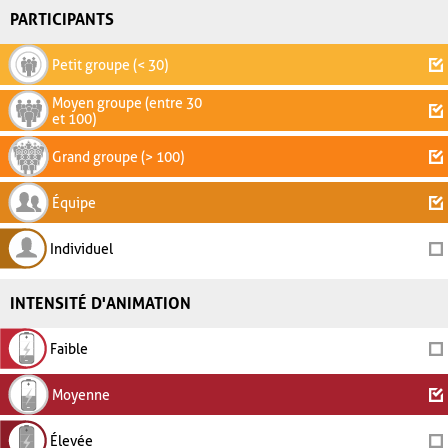
PARTICIPANTS
Petit groupe (< 30)
Moyen groupe (entre 30
et 100)
Grand groupe (> 100)
Équipe
Individuel
INTENSITÉ D'ANIMATION
Faible
Moyenne
Élevée