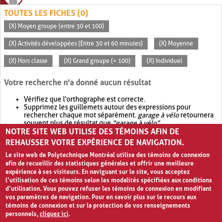
TOUTES LES FICHES (0)
(X) Moyen groupe (entre 30 et 100)
(X) Activités développées (Entre 30 et 60 minutes)
(X) Moyenne
(X) Hors classe
(X) Grand groupe (> 100)
(X) Individuel
Votre recherche n'a donné aucun résultat
Vérifiez que l'orthographe est correcte.
Supprimez les guillemets autour des expressions pour
rechercher chaque mot séparément.
garage à vélo
retournera
souvent plus de résultat que
"garage à vélo"
.
NOTRE SITE WEB UTILISE DES TÉMOINS AFIN DE
Envisagez d'élargir votre recherche avec
OR
.
garage OR vélo
retournera souvent plus de résultat que
garage à vélo
.
REHAUSSER VOTRE EXPÉRIENCE DE NAVIGATION.
Le site web de Polytechnique Montréal utilise des témoins de connexion
afin de recueillir des statistiques générales et offrir une meilleure
expérience à ses visiteurs. En naviguant sur le site, vous acceptez
l’utilisation de ces témoins selon les modalités spécifiées aux conditions
d’utilisation. Vous pouvez refuser les témoins de connexion en modifiant
vos paramètres de navigation. Pour en savoir plus sur le recours aux
témoins de connexion et sur la protection de vos renseignements
personnels,
cliquez ici
.
Avis de confidentialité et conditions d’utilisation