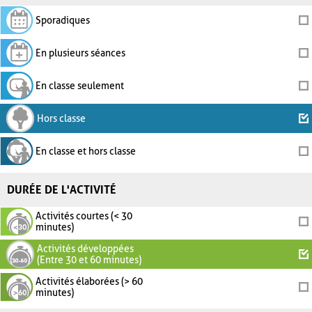
Sporadiques
En plusieurs séances
En classe seulement
Hors classe
En classe et hors classe
DURÉE DE L'ACTIVITÉ
Activités courtes (< 30
minutes)
Activités développées
(Entre 30 et 60 minutes)
Activités élaborées (> 60
minutes)