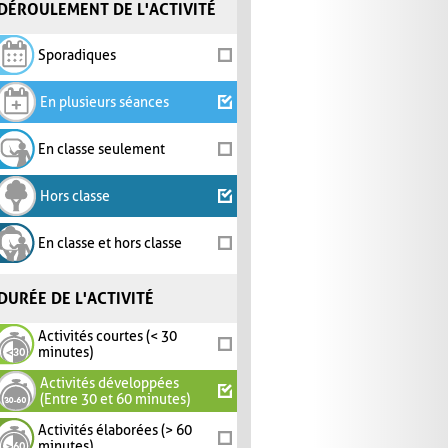
DÉROULEMENT DE L'ACTIVITÉ
Sporadiques
En plusieurs séances
En classe seulement
Hors classe
En classe et hors classe
DURÉE DE L'ACTIVITÉ
Activités courtes (< 30
minutes)
Activités développées
(Entre 30 et 60 minutes)
Activités élaborées (> 60
minutes)