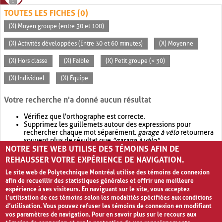
TOUTES LES FICHES (0)
(X) Moyen groupe (entre 30 et 100)
(X) Activités développées (Entre 30 et 60 minutes)
(X) Moyenne
(X) Hors classe
(X) Faible
(X) Petit groupe (< 30)
(X) Individuel
(X) Équipe
Votre recherche n'a donné aucun résultat
Vérifiez que l'orthographe est correcte.
Supprimez les guillemets autour des expressions pour
rechercher chaque mot séparément.
garage à vélo
retournera
souvent plus de résultat que
"garage à vélo"
.
NOTRE SITE WEB UTILISE DES TÉMOINS AFIN DE
Envisagez d'élargir votre recherche avec
OR
.
garage OR vélo
retournera souvent plus de résultat que
garage à vélo
.
REHAUSSER VOTRE EXPÉRIENCE DE NAVIGATION.
Le site web de Polytechnique Montréal utilise des témoins de connexion
afin de recueillir des statistiques générales et offrir une meilleure
expérience à ses visiteurs. En naviguant sur le site, vous acceptez
l’utilisation de ces témoins selon les modalités spécifiées aux conditions
d’utilisation. Vous pouvez refuser les témoins de connexion en modifiant
vos paramètres de navigation. Pour en savoir plus sur le recours aux