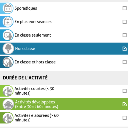
Sporadiques
En plusieurs séances
En classe seulement
Hors classe
En classe et hors classe
DURÉE DE L'ACTIVITÉ
Activités courtes (< 30
minutes)
Activités développées
(Entre 30 et 60 minutes)
Activités élaborées (> 60
minutes)