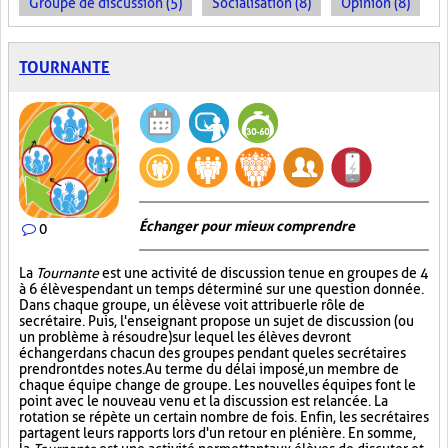
Groupe de discussion (5)
Socialisation (8)
Opinion (8)
TOURNANTE
Échanger pour mieux comprendre
0
La
Tournante
est une activité de discussion tenue en groupes de 4
à 6 élèves pendant un temps déterminé sur une question donnée.
Dans chaque groupe, un élève se voit attribuer le rôle de
secrétaire. Puis, l'enseignant propose un sujet de discussion (ou
un problème à résoudre) sur lequel les élèves devront
échanger dans chacun des groupes pendant que les secrétaires
prendront des notes. Au terme du délai imposé, un membre de
chaque équipe change de groupe. Les nouvelles équipes font le
point avec le nouveau venu et la discussion est relancée. La
rotation se répète un certain nombre de fois. Enfin, les secrétaires
partagent leurs rapports lors d'un retour en plénière. En somme,