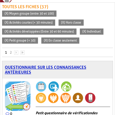
TOUTES LES FICHES (37)
(X) Moyen groupe (entre 30 et 100)
(X) Activités courtes (< 30 minutes)
(X) Hors classe
(X) Activités développées (Entre 30 et 60 minutes)
(X) Individuel
(X) Petit groupe (< 30)
(X) En classe seulement
PAGES
1
2
›
»
QUESTIONNAIRE SUR LES CONNAISSANCES
ANTÉRIEURES
Petit questionnaire de vérification des
0