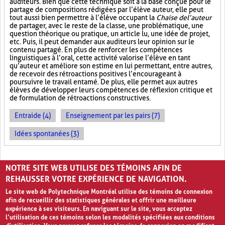
auditeurs. Bien que cette technique soit à la base conçue pour le
partage de compositions rédigées par l’élève auteur, elle peut
tout aussi bien permettre à l’élève occupant la
Chaise de l’auteur
de partager, avec le reste de la classe, une problématique, une
question théorique ou pratique, un article lu, une idée de projet,
etc. Puis, il peut demander aux auditeurs leur opinion sur le
contenu partagé. En plus de renforcer les compétences
linguistiques à l’oral, cette activité valorise l’élève en tant
qu’auteur et améliore son estime en lui permettant, entre autres,
de recevoir des rétroactions positives l’encourageant à
poursuivre le travail entamé. De plus, elle permet aux autres
élèves de développer leurs compétences de réflexion critique et
de formulation de rétroactions constructives.
Entraide (4)
Enseignement par les pairs (7)
Idées spontanées (3)
PAGES
NOTRE SITE WEB UTILISE DES TÉMOINS AFIN DE
1
2
›
»
REHAUSSER VOTRE EXPÉRIENCE DE NAVIGATION.
Le site web de Polytechnique Montréal utilise des témoins de connexion
afin de recueillir des statistiques générales et offrir une meilleure
expérience à ses visiteurs. En naviguant sur le site, vous acceptez
l’utilisation de ces témoins selon les modalités spécifiées aux conditions