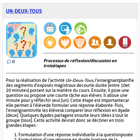
UN-DEUX-TOUS
Processus de réflexion/discussion en
0
trois étapes
Pour la réalisation de l'activité
Un-Deux-Tous
, l'enseignant planifie
des segments d'exposés magistraux de courte durée (entre 10 et
20 minutes) portant sur la matière du cours. Ensuite, il pose une
question ou propose une courte tâche aux élèves. Il alloue une
minute pour y réfléchir seul (un). Cette étape est importante car
elle permet à l'élève de formuler une réponse élaborée. Puis,
l'enseignant invite les élèves à comparer leur réflexion en dyade
(deux). Quelques dyades partagent ensuite leurs idées à tout le
groupe (tous). Cette activité devrait donc se décliner en trois
grandes étapes :
Formulation d'une réponse individuelle à la question posée
Formulation d’une réponse en dyade (partage de la