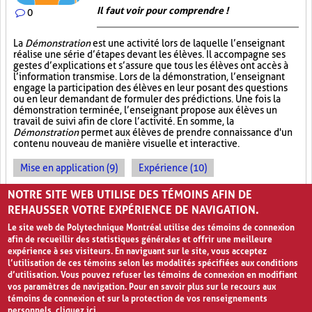
Il faut voir pour comprendre !
0
La
Démonstration
est une activité lors de laquelle l’enseignant
réalise une série d’étapes devant les élèves. Il accompagne ses
gestes d’explications et s’assure que tous les élèves ont accès à
l’information transmise. Lors de la démonstration, l’enseignant
engage la participation des élèves en leur posant des questions
ou en leur demandant de formuler des prédictions. Une fois la
démonstration terminée, l’enseignant propose aux élèves un
travail de suivi afin de clore l’activité. En somme, la
Démonstration
permet aux élèves de prendre connaissance d'un
contenu nouveau de manière visuelle et interactive.
Mise en application (9)
Expérience (10)
Observations (4)
NOTRE SITE WEB UTILISE DES TÉMOINS AFIN DE
REHAUSSER VOTRE EXPÉRIENCE DE NAVIGATION.
Le site web de Polytechnique Montréal utilise des témoins de connexion
afin de recueillir des statistiques générales et offrir une meilleure
expérience à ses visiteurs. En naviguant sur le site, vous acceptez
l’utilisation de ces témoins selon les modalités spécifiées aux conditions
d’utilisation. Vous pouvez refuser les témoins de connexion en modifiant
vos paramètres de navigation. Pour en savoir plus sur le recours aux
témoins de connexion et sur la protection de vos renseignements
personnels,
cliquez ici
.