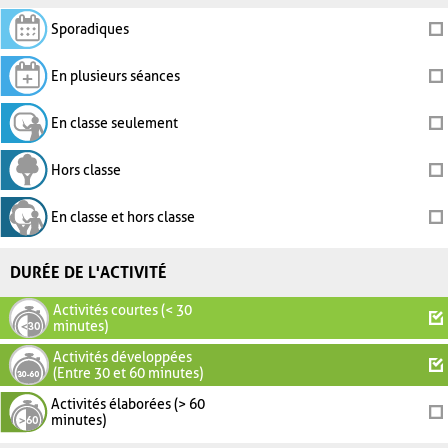
Sporadiques
En plusieurs séances
En classe seulement
Hors classe
En classe et hors classe
DURÉE DE L'ACTIVITÉ
Activités courtes (< 30
minutes)
Activités développées
(Entre 30 et 60 minutes)
Activités élaborées (> 60
minutes)