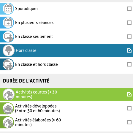
Sporadiques
En plusieurs séances
En classe seulement
Hors classe
En classe et hors classe
DURÉE DE L'ACTIVITÉ
Activités courtes (< 30
minutes)
Activités développées
(Entre 30 et 60 minutes)
Activités élaborées (> 60
minutes)