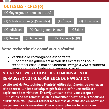
TOUTES LES FICHES (0)
(X) Moyen groupe (entre 30 et 100)
(X) Activités courtes (< 30 minutes)
(X) Équipe
(X) Hors classe
(X) Individuel
(X) Grand groupe (> 100)
(X) Faible
(X) Élevée
(X) Moyenne
(X) Petit groupe (< 30)
Votre recherche n'a donné aucun résultat
Vérifiez que l'orthographe est correcte.
Supprimez les guillemets autour des expressions pour
rechercher chaque mot séparément.
garage à vélo
retournera
souvent plus de résultat que
"garage à vélo"
.
NOTRE SITE WEB UTILISE DES TÉMOINS AFIN DE
Envisagez d'élargir votre recherche avec
OR
.
garage OR vélo
retournera souvent plus de résultat que
garage à vélo
.
REHAUSSER VOTRE EXPÉRIENCE DE NAVIGATION.
Le site web de Polytechnique Montréal utilise des témoins de connexion
afin de recueillir des statistiques générales et offrir une meilleure
expérience à ses visiteurs. En naviguant sur le site, vous acceptez
l’utilisation de ces témoins selon les modalités spécifiées aux conditions
d’utilisation. Vous pouvez refuser les témoins de connexion en modifiant
vos paramètres de navigation. Pour en savoir plus sur le recours aux