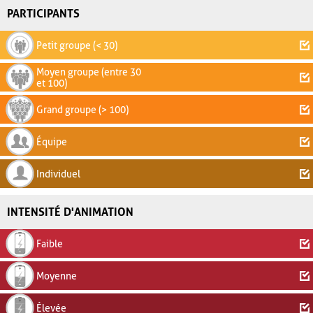
PARTICIPANTS
Petit groupe (< 30)
Moyen groupe (entre 30
et 100)
Grand groupe (> 100)
Équipe
Individuel
INTENSITÉ D'ANIMATION
Faible
Moyenne
Élevée