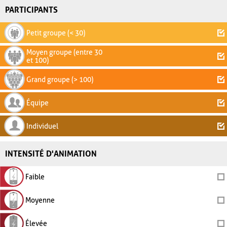
PARTICIPANTS
Petit groupe (< 30)
Moyen groupe (entre 30
et 100)
Grand groupe (> 100)
Équipe
Individuel
INTENSITÉ D'ANIMATION
Faible
Moyenne
Élevée