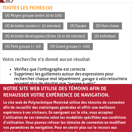
TOUTES LES FICHES (0)
(X) Moyen groupe (entre 30 et 100)
(X) Activités courtes (< 30 minutes)
(X) Équipe
(X) Hors classe
(X) Activités développées (Entre 30 et 60 minutes)
(X) Individuel
(X) Petit groupe (< 30)
(X) Grand groupe (> 100)
Votre recherche n'a donné aucun résultat
Vérifiez que l'orthographe est correcte.
Supprimez les guillemets autour des expressions pour
rechercher chaque mot séparément.
garage à vélo
retournera
souvent plus de résultat que
"garage à vélo"
.
NOTRE SITE WEB UTILISE DES TÉMOINS AFIN DE
Envisagez d'élargir votre recherche avec
OR
.
garage OR vélo
retournera souvent plus de résultat que
garage à vélo
.
REHAUSSER VOTRE EXPÉRIENCE DE NAVIGATION.
Le site web de Polytechnique Montréal utilise des témoins de connexion
afin de recueillir des statistiques générales et offrir une meilleure
expérience à ses visiteurs. En naviguant sur le site, vous acceptez
l’utilisation de ces témoins selon les modalités spécifiées aux conditions
d’utilisation. Vous pouvez refuser les témoins de connexion en modifiant
vos paramètres de navigation. Pour en savoir plus sur le recours aux