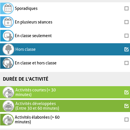
Sporadiques
En plusieurs séances
En classe seulement
Hors classe
En classe et hors classe
DURÉE DE L'ACTIVITÉ
Activités courtes (< 30
minutes)
Activités développées
(Entre 30 et 60 minutes)
Activités élaborées (> 60
minutes)