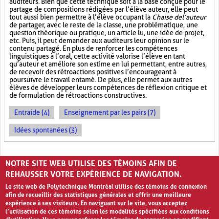
auditeurs. Bien que cette technique soit à la base conçue pour le
partage de compositions rédigées par l’élève auteur, elle peut
tout aussi bien permettre à l’élève occupant la
Chaise de l’auteur
de partager, avec le reste de la classe, une problématique, une
question théorique ou pratique, un article lu, une idée de projet,
etc. Puis, il peut demander aux auditeurs leur opinion sur le
contenu partagé. En plus de renforcer les compétences
linguistiques à l’oral, cette activité valorise l’élève en tant
qu’auteur et améliore son estime en lui permettant, entre autres,
de recevoir des rétroactions positives l’encourageant à
poursuivre le travail entamé. De plus, elle permet aux autres
élèves de développer leurs compétences de réflexion critique et
de formulation de rétroactions constructives.
Entraide (4)
Enseignement par les pairs (7)
Idées spontanées (3)
PAGES
NOTRE SITE WEB UTILISE DES TÉMOINS AFIN DE
1
2
›
»
REHAUSSER VOTRE EXPÉRIENCE DE NAVIGATION.
Le site web de Polytechnique Montréal utilise des témoins de connexion
afin de recueillir des statistiques générales et offrir une meilleure
expérience à ses visiteurs. En naviguant sur le site, vous acceptez
l’utilisation de ces témoins selon les modalités spécifiées aux conditions