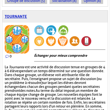
Groupe de discussion (5)
Socialisation (8)
Opinion (8)
TOURNANTE
Échanger pour mieux comprendre
0
La
Tournante
est une activité de discussion tenue en groupes de 4
à 6 élèves pendant un temps déterminé sur une question donnée.
Dans chaque groupe, un élève se voit attribuer le rôle de
secrétaire. Puis, l'enseignant propose un sujet de discussion (ou
un problème à résoudre) sur lequel les élèves devront
échanger dans chacun des groupes pendant que les secrétaires
prendront des notes. Au terme du délai imposé, un membre de
chaque équipe change de groupe. Les nouvelles équipes font le
point avec le nouveau venu et la discussion est relancée. La
rotation se répète un certain nombre de fois. Enfin, les secrétaires
partagent leurs rapports lors d'un retour en plénière. En somme,