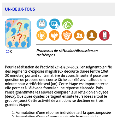
UN-DEUX-TOUS
Processus de réflexion/discussion en
0
trois étapes
Pour la réalisation de l'activité
Un-Deux-Tous
, l'enseignant planifie
des segments d'exposés magistraux de courte durée (entre 10 et
20 minutes) portant sur la matière du cours. Ensuite, il pose une
question ou propose une courte tâche aux élèves. Il alloue une
minute pour y réfléchir seul (un). Cette étape est importante car
elle permet à l'élève de formuler une réponse élaborée. Puis,
l'enseignant invite les élèves à comparer leur réflexion en dyade
(deux). Quelques dyades partagent ensuite leurs idées à tout le
groupe (tous). Cette activité devrait donc se décliner en trois
grandes étapes :
Formulation d'une réponse individuelle à la question posée
Formulation d’une réponse en dyade (partage de la