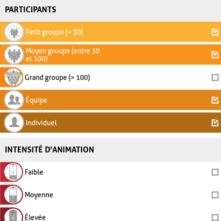
PARTICIPANTS
Petit groupe (< 30)
Moyen groupe (entre 30
et 100)
Grand groupe (> 100)
Équipe
Individuel
INTENSITÉ D'ANIMATION
Faible
Moyenne
Élevée