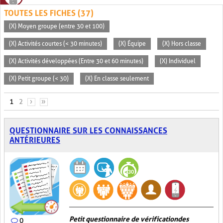
TOUTES LES FICHES (37)
(X) Moyen groupe (entre 30 et 100)
(X) Activités courtes (< 30 minutes)
(X) Équipe
(X) Hors classe
(X) Activités développées (Entre 30 et 60 minutes)
(X) Individuel
(X) Petit groupe (< 30)
(X) En classe seulement
PAGES
1
2
›
»
QUESTIONNAIRE SUR LES CONNAISSANCES
ANTÉRIEURES
Petit questionnaire de vérification des
0