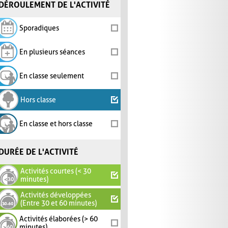
DÉROULEMENT DE L'ACTIVITÉ
Sporadiques
En plusieurs séances
En classe seulement
Hors classe
En classe et hors classe
DURÉE DE L'ACTIVITÉ
Activités courtes (< 30
minutes)
Activités développées
(Entre 30 et 60 minutes)
Activités élaborées (> 60
minutes)