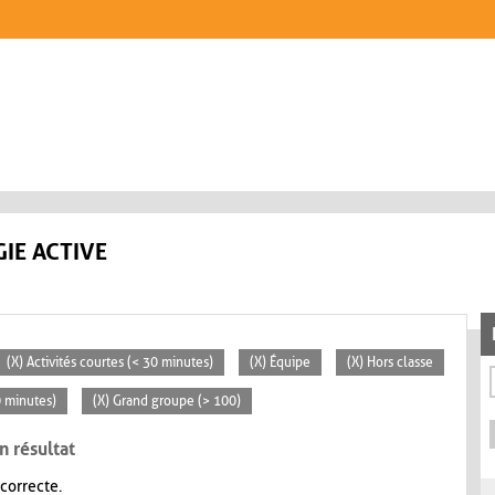
IE ACTIVE
(X) Activités courtes (< 30 minutes)
(X) Équipe
(X) Hors classe
0 minutes)
(X) Grand groupe (> 100)
n résultat
 correcte.