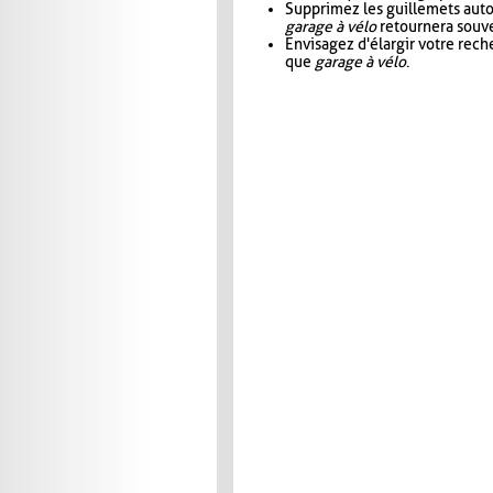
Supprimez les guillemets aut
garage à vélo
retournera souve
Envisagez d'élargir votre rec
que
garage à vélo
.