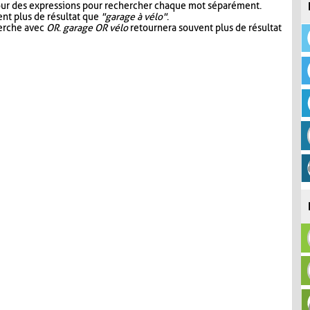
our des expressions pour rechercher chaque mot séparément.
nt plus de résultat que
"garage à vélo"
.
herche avec
OR
.
garage OR vélo
retournera souvent plus de résultat