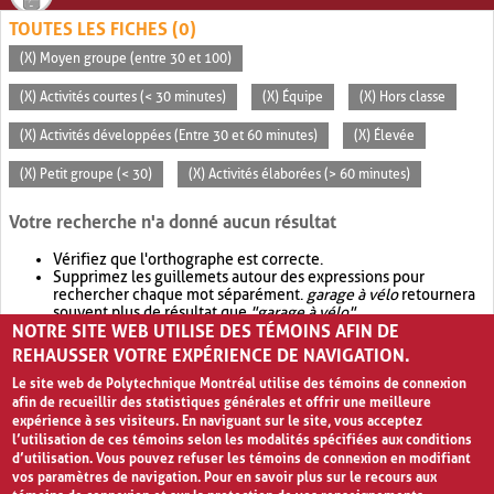
TOUTES LES FICHES (0)
(X) Moyen groupe (entre 30 et 100)
(X) Activités courtes (< 30 minutes)
(X) Équipe
(X) Hors classe
(X) Activités développées (Entre 30 et 60 minutes)
(X) Élevée
(X) Petit groupe (< 30)
(X) Activités élaborées (> 60 minutes)
Votre recherche n'a donné aucun résultat
Vérifiez que l'orthographe est correcte.
Supprimez les guillemets autour des expressions pour
rechercher chaque mot séparément.
garage à vélo
retournera
souvent plus de résultat que
"garage à vélo"
.
NOTRE SITE WEB UTILISE DES TÉMOINS AFIN DE
Envisagez d'élargir votre recherche avec
OR
.
garage OR vélo
retournera souvent plus de résultat que
garage à vélo
.
REHAUSSER VOTRE EXPÉRIENCE DE NAVIGATION.
Le site web de Polytechnique Montréal utilise des témoins de connexion
afin de recueillir des statistiques générales et offrir une meilleure
expérience à ses visiteurs. En naviguant sur le site, vous acceptez
l’utilisation de ces témoins selon les modalités spécifiées aux conditions
d’utilisation. Vous pouvez refuser les témoins de connexion en modifiant
vos paramètres de navigation. Pour en savoir plus sur le recours aux