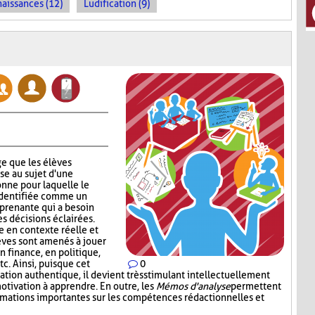
naissances (12)
Ludification (9)
e que les élèves
se au sujet d'une
nne pour laquelle le
identifiée comme un
 prenante qui a besoin
s décisions éclairées.
 en contexte réelle et
lèves sont amenés à jouer
en finance, en politique,
c. Ainsi, puisque cet
0
tion authentique, il devient très stimulant intellectuellement
otivation à apprendre. En outre, les
Mémos d'analyse
permettent
ormations importantes sur les compétences rédactionnelles et