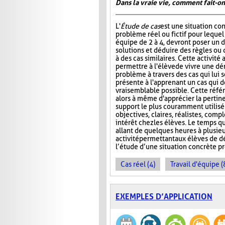
Dans la vraie vie, comment fait-on
L'
Étude de cas
est une situation co
problème réel ou fictif pour lequel
équipe de 2 à 4, devront poser un d
solutions et déduire des règles ou 
à des cas similaires. Cette activité
permettre à l'élève de vivre une d
problème à travers des cas qui lui s
présente à l'apprenant un cas qui do
vraisemblable possible. Cette référe
alors à même d'apprécier la pertin
support le plus couramment utilisé e
objectives, claires, réalistes, compl
intérêt chez les élèves. Le temps qu
allant de quelques heures à plusie
activité permettant aux élèves de 
l’étude d’une situation concrète 
Cas réel (4)
Travail d'équipe (
EXEMPLES D’APPLICATION