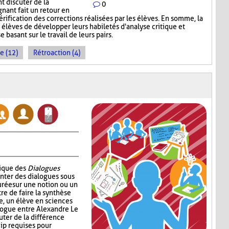
nt discuter de la
0
gnant fait un retour en
érification des corrections réalisées par les élèves. En somme, la
élèves de développer leurs habiletés d'analyse critique et
 basant sur le travail de leurs pairs.
e (12)
Rétroaction (4)
nique des
Dialogues
enter des dialogues sous
urée sur une notion ou un
re de faire la synthèse
e, un élève en sciences
alogue entre Alexandre Le
uter de la différence
ip requises pour