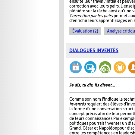
ensuite leur travail initial et peuve
correction avec leurs pairs. L’ensei
plénière sur la tâche ainsi qu’une v
Correction par les pairs
permet aux 
d'enrichir leurs apprentissages en se
Évaluation (2)
Analyse critiqu
DIALOGUES INVENTÉS
Je dis, tu dis, ils disent...
Comme son nom l'indique, la tech
inventés
requiert des élèves d'inv
la forme d'une conversation struct
concept précis afin de leur permett
de leurs connaissances. Par exempl
politiques pourrait inventer un di
Grand, César et Napoléon pour disc
entre les compétences en leadersh