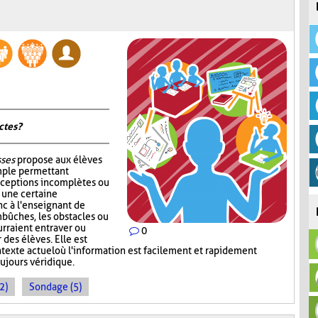
tes ?
sses
propose aux élèves
mple permettant
nceptions incomplètes ou
r une certaine
c à l'enseignant de
mbûches, les obstacles ou
rraient entraver ou
0
des élèves. Elle est
ntexte actuel où l'information est facilement et rapidement
oujours véridique.
2)
Sondage (5)