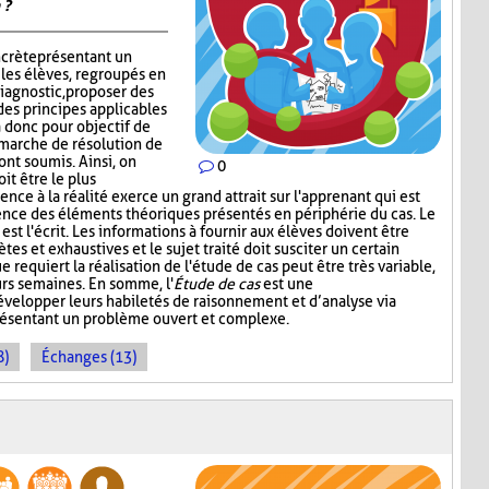
 ?
ncrète présentant un
 les élèves, regroupés en
iagnostic, proposer des
des principes applicables
 a donc pour objectif de
émarche de résolution de
ont soumis. Ainsi, on
0
it être le plus
nce à la réalité exerce un grand attrait sur l'apprenant qui est
ence des éléments théoriques présentés en périphérie du cas. Le
st l'écrit. Les informations à fournir aux élèves doivent être
ètes et exhaustives et le sujet traité doit susciter un certain
e requiert la réalisation de l'étude de cas peut être très variable,
urs semaines. En somme, l'
Étude de cas
est une
développer leurs habiletés de raisonnement et d’analyse via
présentant un problème ouvert et complexe.
8)
Échanges (13)