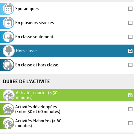
Sporadiques
En plusieurs séances
En classe seulement
Hors classe
En classe et hors classe
DURÉE DE L'ACTIVITÉ
Activités courtes (< 30
minutes)
Activités développées
(Entre 30 et 60 minutes)
Activités élaborées (> 60
minutes)