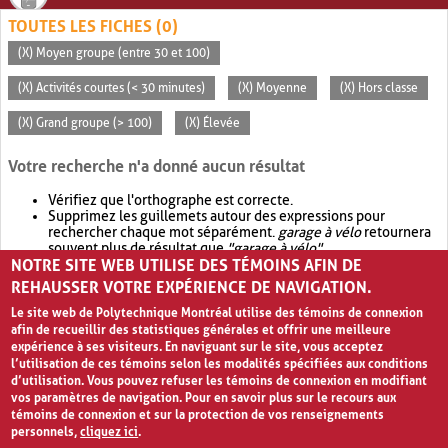
TOUTES LES FICHES (0)
(X) Moyen groupe (entre 30 et 100)
(X) Activités courtes (< 30 minutes)
(X) Moyenne
(X) Hors classe
(X) Grand groupe (> 100)
(X) Élevée
Votre recherche n'a donné aucun résultat
Vérifiez que l'orthographe est correcte.
Supprimez les guillemets autour des expressions pour
rechercher chaque mot séparément.
garage à vélo
retournera
souvent plus de résultat que
"garage à vélo"
.
NOTRE SITE WEB UTILISE DES TÉMOINS AFIN DE
Envisagez d'élargir votre recherche avec
OR
.
garage OR vélo
retournera souvent plus de résultat que
garage à vélo
.
REHAUSSER VOTRE EXPÉRIENCE DE NAVIGATION.
Le site web de Polytechnique Montréal utilise des témoins de connexion
afin de recueillir des statistiques générales et offrir une meilleure
expérience à ses visiteurs. En naviguant sur le site, vous acceptez
l’utilisation de ces témoins selon les modalités spécifiées aux conditions
d’utilisation. Vous pouvez refuser les témoins de connexion en modifiant
vos paramètres de navigation. Pour en savoir plus sur le recours aux
témoins de connexion et sur la protection de vos renseignements
personnels,
cliquez ici
.
Avis de confidentialité et conditions d’utilisation