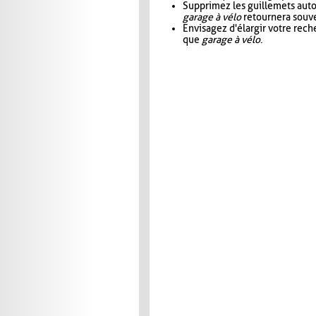
Supprimez les guillemets aut
garage à vélo
retournera souve
Envisagez d'élargir votre rec
que
garage à vélo
.