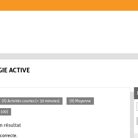
IE ACTIVE
(X) Activités courtes (< 30 minutes)
(X) Moyenne
 100)
n résultat
 correcte.