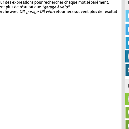
our des expressions pour rechercher chaque mot séparément.
nt plus de résultat que
"garage à vélo"
.
herche avec
OR
.
garage OR vélo
retournera souvent plus de résultat