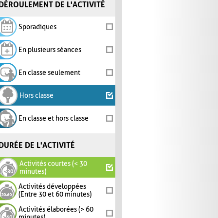
DÉROULEMENT DE L'ACTIVITÉ
Sporadiques
En plusieurs séances
En classe seulement
Hors classe
En classe et hors classe
DURÉE DE L'ACTIVITÉ
Activités courtes (< 30
minutes)
Activités développées
(Entre 30 et 60 minutes)
Activités élaborées (> 60
minutes)