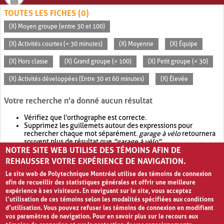
TOUTES LES FICHES (0)
(X) Moyen groupe (entre 30 et 100)
(X) Activités courtes (< 30 minutes)
(X) Moyenne
(X) Équipe
(X) Hors classe
(X) Grand groupe (> 100)
(X) Petit groupe (< 30)
(X) Activités développées (Entre 30 et 60 minutes)
(X) Élevée
Votre recherche n'a donné aucun résultat
Vérifiez que l'orthographe est correcte.
Supprimez les guillemets autour des expressions pour
rechercher chaque mot séparément.
garage à vélo
retournera
souvent plus de résultat que
"garage à vélo"
.
NOTRE SITE WEB UTILISE DES TÉMOINS AFIN DE
Envisagez d'élargir votre recherche avec
OR
.
garage OR vélo
retournera souvent plus de résultat que
garage à vélo
.
REHAUSSER VOTRE EXPÉRIENCE DE NAVIGATION.
Le site web de Polytechnique Montréal utilise des témoins de connexion
afin de recueillir des statistiques générales et offrir une meilleure
expérience à ses visiteurs. En naviguant sur le site, vous acceptez
l’utilisation de ces témoins selon les modalités spécifiées aux conditions
d’utilisation. Vous pouvez refuser les témoins de connexion en modifiant
vos paramètres de navigation. Pour en savoir plus sur le recours aux