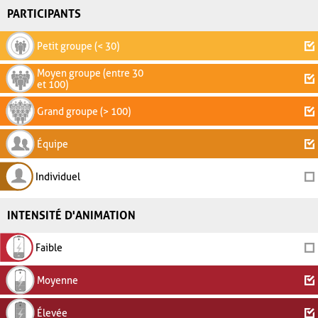
PARTICIPANTS
Petit groupe (< 30)
Moyen groupe (entre 30
et 100)
Grand groupe (> 100)
Équipe
Individuel
INTENSITÉ D'ANIMATION
Faible
Moyenne
Élevée