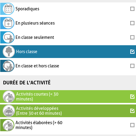
Sporadiques
En plusieurs séances
En classe seulement
Hors classe
En classe et hors classe
DURÉE DE L'ACTIVITÉ
Activités courtes (< 30
minutes)
Activités développées
(Entre 30 et 60 minutes)
Activités élaborées (> 60
minutes)