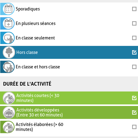
Sporadiques
En plusieurs séances
En classe seulement
Hors classe
En classe et hors classe
DURÉE DE L'ACTIVITÉ
Activités courtes (< 30
minutes)
Activités développées
(Entre 30 et 60 minutes)
Activités élaborées (> 60
minutes)