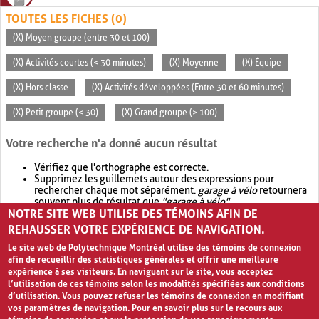
TOUTES LES FICHES (0)
(X) Moyen groupe (entre 30 et 100)
(X) Activités courtes (< 30 minutes)
(X) Moyenne
(X) Équipe
(X) Hors classe
(X) Activités développées (Entre 30 et 60 minutes)
(X) Petit groupe (< 30)
(X) Grand groupe (> 100)
Votre recherche n'a donné aucun résultat
Vérifiez que l'orthographe est correcte.
Supprimez les guillemets autour des expressions pour
rechercher chaque mot séparément.
garage à vélo
retournera
souvent plus de résultat que
"garage à vélo"
.
NOTRE SITE WEB UTILISE DES TÉMOINS AFIN DE
Envisagez d'élargir votre recherche avec
OR
.
garage OR vélo
retournera souvent plus de résultat que
garage à vélo
.
REHAUSSER VOTRE EXPÉRIENCE DE NAVIGATION.
Le site web de Polytechnique Montréal utilise des témoins de connexion
afin de recueillir des statistiques générales et offrir une meilleure
expérience à ses visiteurs. En naviguant sur le site, vous acceptez
l’utilisation de ces témoins selon les modalités spécifiées aux conditions
d’utilisation. Vous pouvez refuser les témoins de connexion en modifiant
vos paramètres de navigation. Pour en savoir plus sur le recours aux