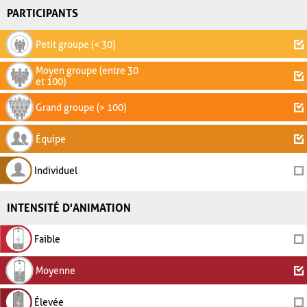
PARTICIPANTS
Petit groupe (< 30)
Moyen groupe (entre 30
et 100)
Grand groupe (> 100)
Équipe
Individuel
INTENSITÉ D'ANIMATION
Faible
Moyenne
Élevée