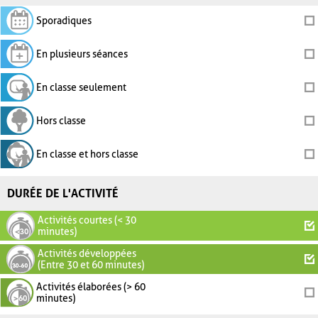
Sporadiques
En plusieurs séances
En classe seulement
Hors classe
En classe et hors classe
DURÉE DE L'ACTIVITÉ
Activités courtes (< 30
minutes)
Activités développées
(Entre 30 et 60 minutes)
Activités élaborées (> 60
minutes)