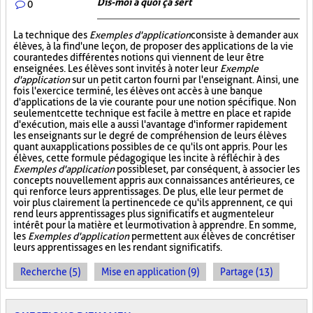
Dis-moi à quoi ça sert
0
La technique des
Exemples d'application
consiste à demander aux
élèves, à la fin d'une leçon, de proposer des applications de la vie
courante des différentes notions qui viennent de leur être
enseignées. Les élèves sont invités à noter leur
Exemple
d'application
sur un petit carton fourni par l'enseignant. Ainsi, une
fois l'exercice terminé, les élèves ont accès à une banque
d'applications de la vie courante pour une notion spécifique. Non
seulement cette technique est facile à mettre en place et rapide
d'exécution, mais elle a aussi l'avantage d'informer rapidement
les enseignants sur le degré de compréhension de leurs élèves
quant aux applications possibles de ce qu'ils ont appris. Pour les
élèves, cette formule pédagogique les incite à réfléchir à des
Exemples d'application
possibles et, par conséquent, à associer les
concepts nouvellement appris aux connaissances antérieures, ce
qui renforce leurs apprentissages. De plus, elle leur permet de
voir plus clairement la pertinence de ce qu'ils apprennent, ce qui
rend leurs apprentissages plus significatifs et augmente leur
intérêt pour la matière et leur motivation à apprendre. En somme,
les
Exemples d'application
permettent aux élèves de concrétiser
leurs apprentissages en les rendant significatifs.
Recherche (5)
Mise en application (9)
Partage (13)