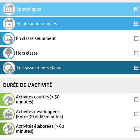
Sporadiques
En plusieurs séances
En classe seulement
Hors classe
En classe et hors classe
DURÉE DE L'ACTIVITÉ
Activités courtes (< 30
minutes)
Activités développées
(Entre 30 et 60 minutes)
Activités élaborées (> 60
minutes)