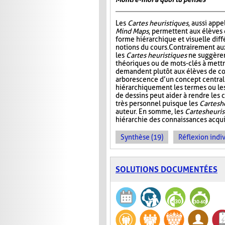
Les
Cartes heuristiques
, aussi app
Mind Maps
, permettent aux élèves
forme hiérarchique et visuelle diff
notions du cours. Contrairement a
les
Cartes heuristiques
ne suggèren
théoriques ou de mots-clés à mettre
demandent plutôt aux élèves de co
arborescence d’un concept central
hiérarchiquement les termes ou les i
de dessins peut aider à rendre les c
très personnel puisque les
Cartes h
auteur. En somme, les
Cartes heuri
hiérarchie des connaissances acquis
Synthèse (19)
Réflexion indiv
SOLUTIONS DOCUMENTÉES