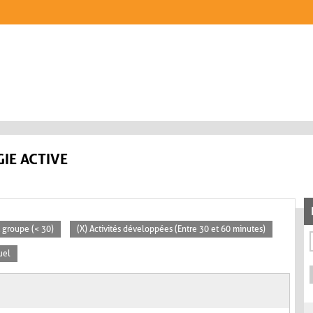
IE ACTIVE
t groupe (< 30)
(X) Activités développées (Entre 30 et 60 minutes)
uel