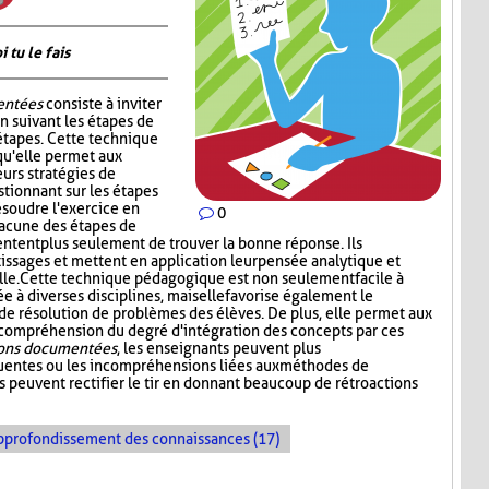
tu le fais
entées
consiste à inviter
n suivant les étapes de
étapes. Cette technique
qu'elle permet aux
urs stratégies de
tionnant sur les étapes
ésoudre l'exercice en
0
hacune des étapes de
tentent plus seulement de trouver la bonne réponse. Ils
tissages et mettent en application leur pensée analytique et
le. Cette technique pédagogique est non seulement facile à
 à diverses disciplines, mais elle favorise également le
résolution de problèmes des élèves. De plus, elle permet aux
 compréhension du degré d'intégration des concepts par ces
ions documentées
, les enseignants peuvent plus
quentes ou les incompréhensions liées aux méthodes de
ls peuvent rectifier le tir en donnant beaucoup de rétroactions
pprofondissement des connaissances (17)