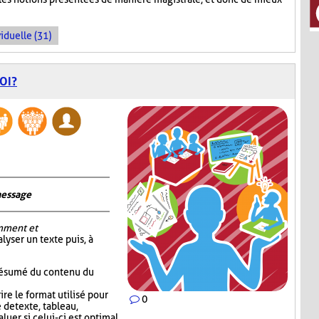
iduelle (31)
OI?
message
mment et
alyser un texte puis, à
 résumé du contenu du
re le format utilisé pour
0
 de texte, tableau,
luer si celui-ci est optimal.