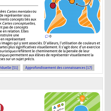
elées
Cartes mentales
ou
 de représenter sous
érents concepts liés aux
ux
Cartes conceptuelles
,
t pas de concepts
 en relation. Elles
nstruire une
0
 en représentant
mages qui y sont associés. D’ailleurs, l’utilisation de couleurs et
artes plus significatives visuellement. Il s’agit donc d’un exercice
euristiques
reflètent le cheminement de la pensée de leur
stiques
permettent aux élèves de représenter visuellement la
es sur un sujet précis.
iduelle (31)
Approfondissement des connaissances (17)