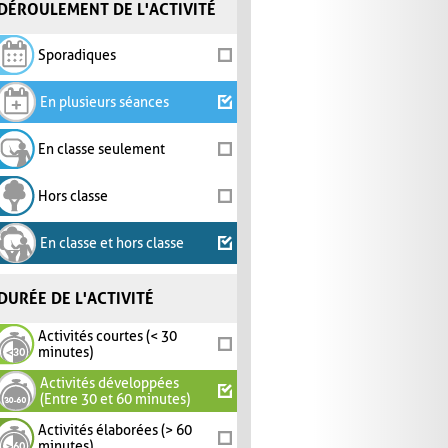
DÉROULEMENT DE L'ACTIVITÉ
Sporadiques
En plusieurs séances
En classe seulement
Hors classe
En classe et hors classe
DURÉE DE L'ACTIVITÉ
Activités courtes (< 30
minutes)
Activités développées
(Entre 30 et 60 minutes)
Activités élaborées (> 60
minutes)