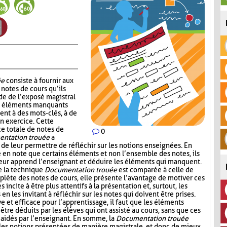
ée
consiste à fournir aux
notes de cours qu’ils
de de l’exposé magistral
es éléments manquants
ent à des mots-clés, à de
un exercice. Cette
ce totale de notes de
0
ntation trouée
a
 de leur permettre de réfléchir sur les notions enseignées. En
e en note que certains éléments et non l’ensemble des notes, ils
leur apprend l’enseignant et déduire les éléments qui manquent.
e la technique
Documentation trouée
est comparée à celle de
plète des notes de cours, elle présente l’avantage de motiver ces
s incite à être plus attentifs à la présentation et, surtout, les
n les invitant à réfléchir sur les notes qui doivent être prises.
ive et efficace pour l’apprentissage, il faut que les éléments
être déduits par les élèves qui ont assisté au cours, sans que ces
aidés par l’enseignant. En somme, la
Documentation trouée
 les notions présentées de manière magistrale, et donc de mieux