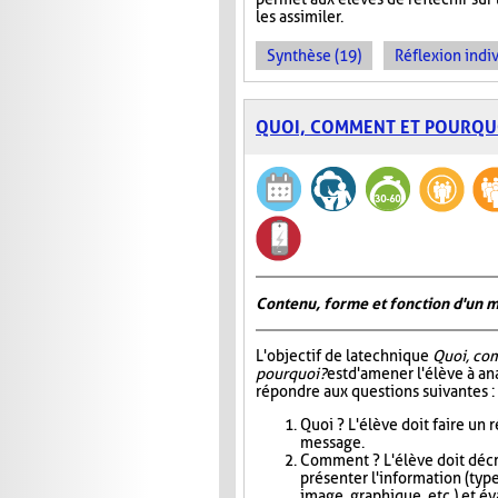
les assimiler.
Synthèse (19)
Réflexion indiv
QUOI, COMMENT ET POURQU
Contenu, forme et fonction d'un 
L'objectif de la technique
Quoi, co
pourquoi?
est d'amener l'élève à an
répondre aux questions suivantes :
Quoi ? L'élève doit faire un
message.
Comment ? L'élève doit décri
présenter l'information (type
image, graphique, etc.) et éva