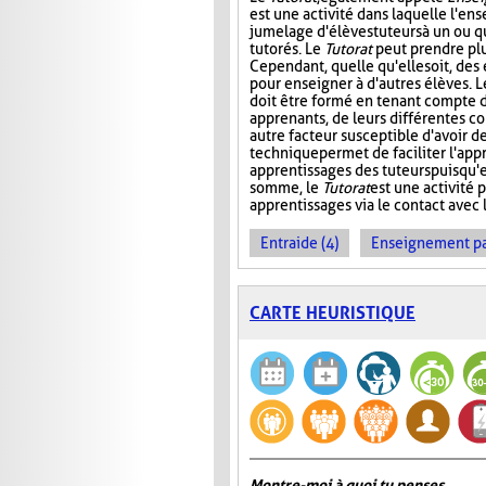
est une activité dans laquelle l'en
jumelage d'élèves tuteurs à un ou 
tutorés. Le
Tutorat
peut prendre plu
Cependant, quelle qu'elle soit, des 
pour enseigner à d'autres élèves. L
doit être formé en tenant compte d
apprenants, de leurs différentes c
autre facteur susceptible d'avoir de
technique permet de faciliter l'app
apprentissages des tuteurs puisqu'
somme, le
Tutorat
est une activité p
apprentissages via le contact avec l
Entraide (4)
Enseignement par 
CARTE HEURISTIQUE
Montre-moi à quoi tu penses