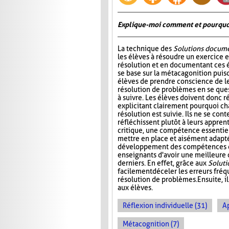
Explique-moi comment et pourquoi 
La technique des
Solutions docum
les élèves à résoudre un exercice e
résolution et en documentant ces 
se base sur la métacagonition puis
élèves de prendre conscience de le
résolution de problèmes en se ques
à suivre. Les élèves doivent donc r
explicitant clairement pourquoi c
résolution est suivie. Ils ne se con
réfléchissent plutôt à leurs appren
critique, une compétence essentiel
mettre en place et aisément adaptée
développement des compétences de 
enseignants d'avoir une meilleure
derniers. En effet, grâce aux
Solut
facilement déceler les erreurs fré
résolution de problèmes. Ensuite, i
aux élèves.
Réflexion individuelle (31)
A
Métacognition (7)