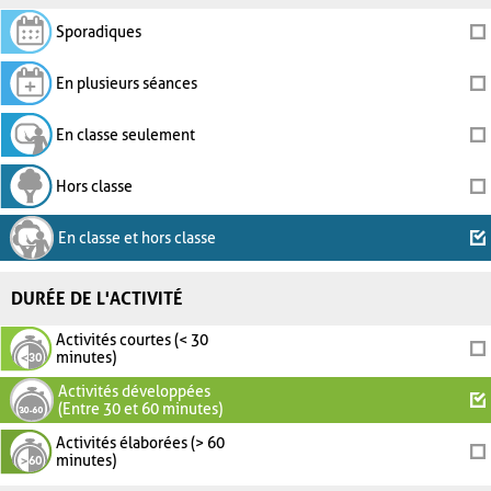
Sporadiques
En plusieurs séances
En classe seulement
Hors classe
En classe et hors classe
DURÉE DE L'ACTIVITÉ
Activités courtes (< 30
minutes)
Activités développées
(Entre 30 et 60 minutes)
Activités élaborées (> 60
minutes)