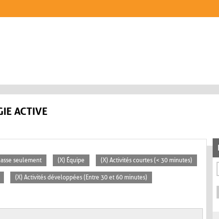
IE ACTIVE
classe seulement
(X) Équipe
(X) Activités courtes (< 30 minutes)
(X) Activités développées (Entre 30 et 60 minutes)