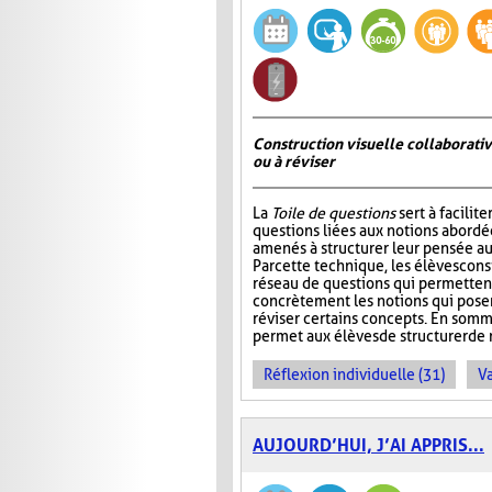
Construction visuelle collaborativ
ou à réviser
La
Toile de questions
sert à facilite
questions liées aux notions abordée
amenés à structurer leur pensée au
Par cette technique, les élèves cons
réseau de questions qui permettent 
concrètement les notions qui pos
réviser certains concepts. En somm
permet aux élèves de structurer de 
Réflexion individuelle (31)
Va
AUJOURD’HUI, J’AI APPRIS...