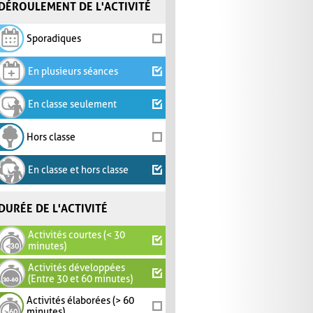
DÉROULEMENT DE L'ACTIVITÉ
Sporadiques
En plusieurs séances
En classe seulement
Hors classe
En classe et hors classe
DURÉE DE L'ACTIVITÉ
Activités courtes (< 30
minutes)
Activités développées
(Entre 30 et 60 minutes)
Activités élaborées (> 60
minutes)