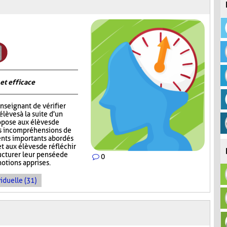
 et efficace
nseignant de vérifier
èves à la suite d'un
opose aux élèves de
rs incompréhensions de
ents importants abordés
t aux élèves de réfléchir
ructurer leur pensée de
0
notions apprises.
iduelle (31)