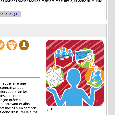
 les notions présentées de manière magistrale, et donc de mieux
iduelle (31)
met de faire une
 connaissances
niers cours, en les
ues questions.
 leçon grâce aux
auparavant et ainsi,
epts moins bien compris.
0
donc d'assurer le suivi