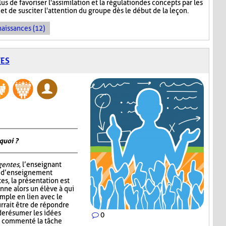
s de favoriser l'assimilation et la régulation des concepts par les
et de susciter l'attention du groupe dès le début de la leçon.
naissances (12)
TES
quoi ?
igentes
, l’enseignant
e d’enseignement
tes, la présentation est
nne alors un élève à qui
mple en lien avec le
rrait être de répondre
de résumer les idées
0
ir commenté la tâche