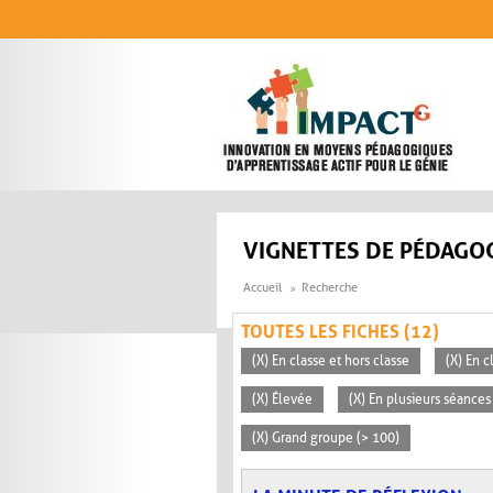
Aller au contenu principal
VIGNETTES DE PÉDAGOG
Accueil
Recherche
TOUTES LES FICHES (12)
(X) En classe et hors classe
(X) En 
(X) Élevée
(X) En plusieurs séances
(X) Grand groupe (> 100)