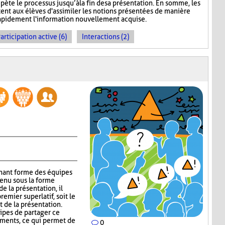
épète le processus jusqu’à la fin de sa présentation. En somme, les
nt aux élèves d'assimiler les notions présentées de manière
 rapidement l'information nouvellement acquise.
articipation active (6)
Interactions (2)
gnant forme des équipes
tenu sous la forme
e la présentation, il
emier superlatif, soit le
t de la présentation.
uipes de partager ce
guments, ce qui permet de
0