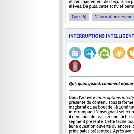
et l'enchaînement des leçons, en plu
élèves. De plus, cette activité perm
Quiz (6)
Valorisation des con
INTERRUPTIONS INTELLIGEN
Qui, quoi, quand, comment et pour
Dans l'activité
Interruptions intell
présente du contenu sous la form
magistral et, au bout de 5 à 10 minu
interrompue. L’enseignant sélectio
il demande de réaliser une tâche si
segment présenté. Cette tâche pou
à une question ouverte ou encore, 
principales présentées. Après avo