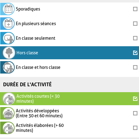
Sporadiques
En plusieurs séances
En classe seulement
Hors classe
En classe et hors classe
DURÉE DE L'ACTIVITÉ
Activités courtes (< 30
minutes)
Activités développées
(Entre 30 et 60 minutes)
Activités élaborées (> 60
minutes)