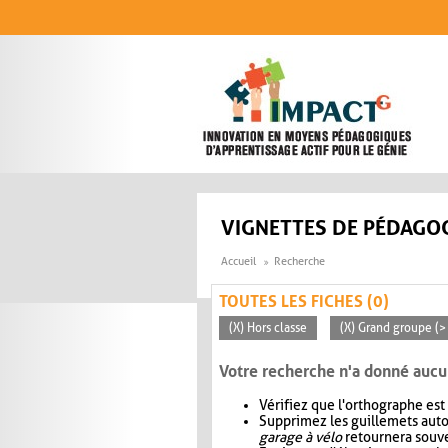
Aller au contenu principal
VIGNETTES DE PÉDAGOG
Accueil
Recherche
TOUTES LES FICHES (0)
(X) Hors classe
(X) Grand groupe (>
Votre recherche n'a donné aucu
Vérifiez que l'orthographe est
Supprimez les guillemets aut
garage à vélo
retournera souve