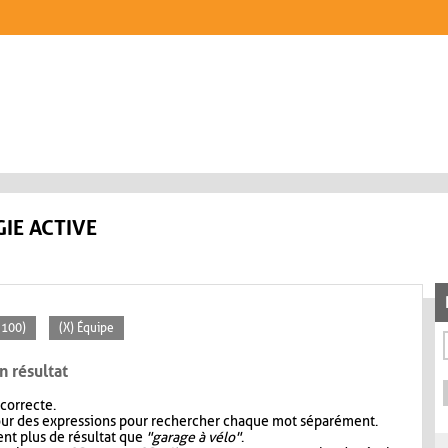
IE ACTIVE
 100)
(X) Équipe
n résultat
 correcte.
our des expressions pour rechercher chaque mot séparément.
nt plus de résultat que
"garage à vélo"
.