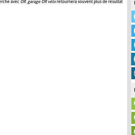
herche avec
OR
.
garage OR vélo
retournera souvent plus de résultat