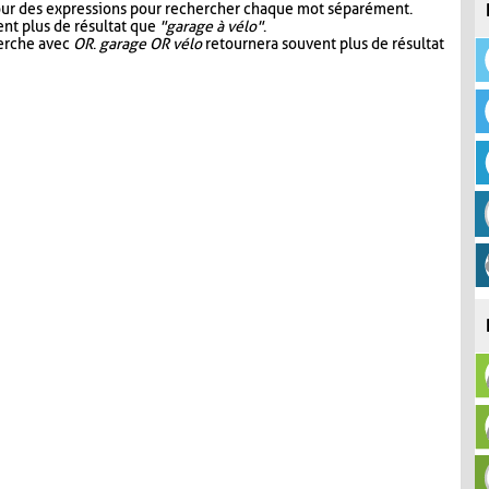
our des expressions pour rechercher chaque mot séparément.
nt plus de résultat que
"garage à vélo"
.
herche avec
OR
.
garage OR vélo
retournera souvent plus de résultat