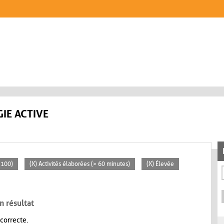
IE ACTIVE
 100)
(X) Activités élaborées (> 60 minutes)
(X) Élevée
n résultat
 correcte.