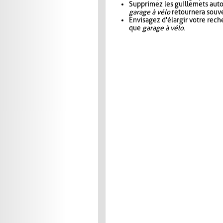
Supprimez les guillemets aut
garage à vélo
retournera souve
Envisagez d'élargir votre rec
que
garage à vélo
.