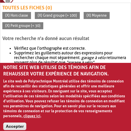
TOUTES LES FICHES (0)
(X) Hors classe
(X) Grand groupe (> 100)
(X) Moyenne
(X) Petit groupe (< 30)
Votre recherche n'a donné aucun résultat
Vérifiez que l'orthographe est correcte.
Supprimez les guillemets autour des expressions pour
rechercher chaque mot séparément.
garage à vélo
retournera
souvent plus de résultat que
"garage à vélo"
.
NOTRE SITE WEB UTILISE DES TÉMOINS AFIN DE
Envisagez d'élargir votre recherche avec
OR
.
garage OR vélo
retournera souvent plus de résultat que
garage à vélo
.
REHAUSSER VOTRE EXPÉRIENCE DE NAVIGATION.
Le site web de Polytechnique Montréal utilise des témoins de connexion
afin de recueillir des statistiques générales et offrir une meilleure
expérience à ses visiteurs. En naviguant sur le site, vous acceptez
l’utilisation de ces témoins selon les modalités spécifiées aux conditions
d’utilisation. Vous pouvez refuser les témoins de connexion en modifiant
vos paramètres de navigation. Pour en savoir plus sur le recours aux
témoins de connexion et sur la protection de vos renseignements
personnels,
cliquez ici
.
Avis de confidentialité et conditions d’utilisation
Accepter