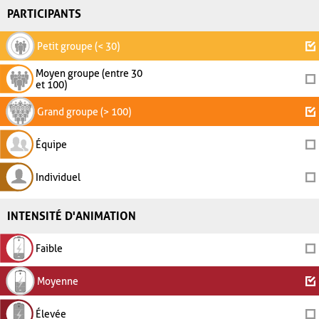
PARTICIPANTS
Petit groupe (< 30)
Moyen groupe (entre 30
et 100)
Grand groupe (> 100)
Équipe
Individuel
INTENSITÉ D'ANIMATION
Faible
Moyenne
Élevée