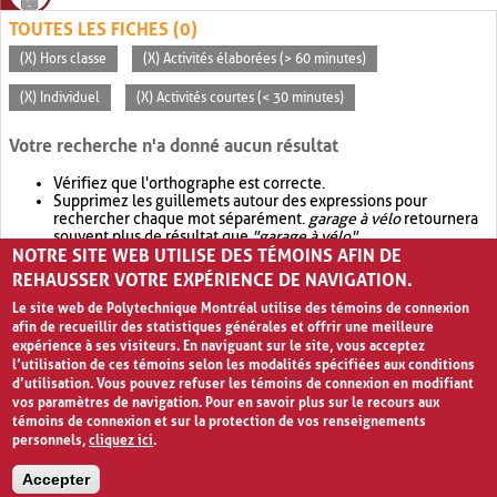
TOUTES LES FICHES (0)
(X) Hors classe
(X) Activités élaborées (> 60 minutes)
(X) Individuel
(X) Activités courtes (< 30 minutes)
Votre recherche n'a donné aucun résultat
Vérifiez que l'orthographe est correcte.
Supprimez les guillemets autour des expressions pour
rechercher chaque mot séparément.
garage à vélo
retournera
souvent plus de résultat que
"garage à vélo"
.
NOTRE SITE WEB UTILISE DES TÉMOINS AFIN DE
Envisagez d'élargir votre recherche avec
OR
.
garage OR vélo
retournera souvent plus de résultat que
garage à vélo
.
REHAUSSER VOTRE EXPÉRIENCE DE NAVIGATION.
Le site web de Polytechnique Montréal utilise des témoins de connexion
afin de recueillir des statistiques générales et offrir une meilleure
expérience à ses visiteurs. En naviguant sur le site, vous acceptez
l’utilisation de ces témoins selon les modalités spécifiées aux conditions
d’utilisation. Vous pouvez refuser les témoins de connexion en modifiant
vos paramètres de navigation. Pour en savoir plus sur le recours aux
témoins de connexion et sur la protection de vos renseignements
personnels,
cliquez ici
.
Avis de confidentialité et conditions d’utilisation
Accepter