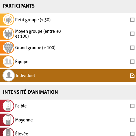
PARTICIPANTS
Petit groupe (< 30)
Moyen groupe (entre 30
et 100)
Grand groupe (> 100)
Équipe
Individuel
INTENSITÉ D'ANIMATION
Faible
Moyenne
Élevée